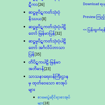
Download ရယ
ဋီကာ
[26]
ဆဋ္ဌမူပိဋကတ်သုံးပုံ
Preview ကြည့်
နိဿယ
[8]
ဆဋ္ဌမူပိဋကတ်သုံးပုံပါဠိ
<< ပြန်ထွက်ရန
တော် မြန်မာပြန်
[32]
ဆဋ္ဌမူပိဋကတ်သုံးပုံပါဠိ
တော် အင်္ဂလိပ်ဘာသာ
ပြန်
[35]
တိပိဋကပါဠိ-မြန်မာ
အဘိဓာန်
[23]
သာသနာရေး၀န်ကြီးဌာန
မှ ထုတ်ဝေသော စာအုပ်
များ
စာမေးပွဲဆိုင်ရာစာအုပ်
များ
[18]