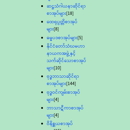
ဆဋ္ဌသံဂါယနာဆိုင်ရာ
စာအုပ်များ
[18]
ထေရုပ္ပတ္တိစာအုပ်
များ
[8]
ဓမ္မပဒစာအုပ်များ
[5]
နိုင်ငံတော်သံဃမဟာ
နာယကအဖွဲ့နှင့်
သက်ဆိုင်သောစာအုပ်
များ
[10]
ဗုဒ္ဓဘာသာဆိုင်ရာ
စာအုပ်များ
[144]
ဗုဒ္ဓဝင်ကျမ်းစာအုပ်
များ
[4]
ဘာသာဋီကာစာအုပ်
များ
[4]
ဝိနိစ္ဆယစာအုပ်