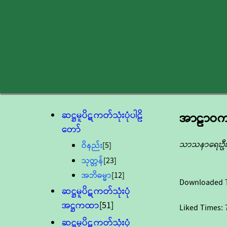
ဆဋ္ဌမူပိဋကတ်သုံးပုံပါဠိ
အာဠာဝကသုတ
တော်
သာသနာရေးဦးစ
ဝိနည်း
[5]
သုတ္တန်
[23]
အဘိဓမ္မာ
[12]
Downloaded 
ဆဋ္ဌမူပိဋကတ်သုံးပုံ
အဋ္ဌကထာ
[51]
Liked Times:
ဆဋ္ဌမူပိဋကတ်သုံးပုံ