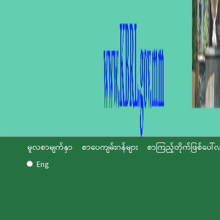
မူလစာမျက်နှာ
စာပေကျမ်းဂန်များ
စာကြည့်တိုက်ဖြစ်ပေါ်လ
Eng