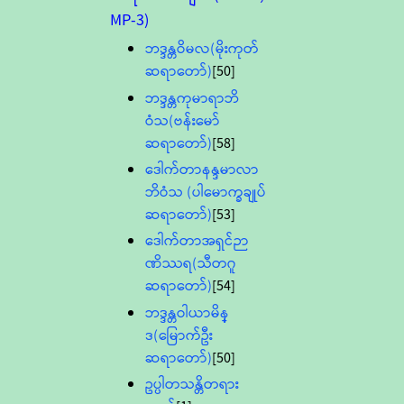
MP-3)
ဘဒ္ဒန္တဝိမလ(မိုးကုတ်
ဆရာတော်)
[50]
ဘဒ္ဒန္တကုမာရာဘိ
ဝံသ(ဗန်းမော်
ဆရာတော်)
[58]
ဒေါက်တာနန္ဒမာလာ
ဘိဝံသ (ပါမောက္ခချုပ်
ဆရာတော်)
[53]
ဒေါက်တာအရှင်ဉာ
ဏိဿရ(သီတဂူ
ဆရာတော်)
[54]
ဘဒ္ဒန္တဝါယာမိန္
ဒ(မြောက်ဦး
ဆရာတော်)
[50]
ဥပ္ပါတသန္တိတရား