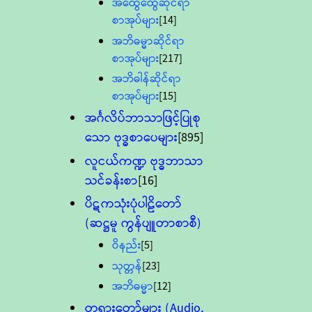
အထွေထွေဆိုင်ရာ
စာအုပ်များ
[14]
အဘိဓမ္မာဆိုင်ရာ
စာအုပ်များ
[217]
အဘိဓါန်ဆိုင်ရာ
စာအုပ်များ
[15]
အင်္ဂလိပ်ဘာသာဖြင့်ပြုစု
သော ဗုဒ္ဓစာပေများ
[895]
လူငယ်ကဏ္ဍ ဗုဒ္ဓဘာသာ
သင်ခန်းစာ
[16]
ပိဋကသုံးပုံပါဠိတော်
(ဆဋ္ဌမူ ကွန်ပျူတာစာစီ)
ဝိနည်း
[5]
သုတ္တန်
[23]
အဘိဓမ္မာ
[12]
တရားတော်များ (Audio,