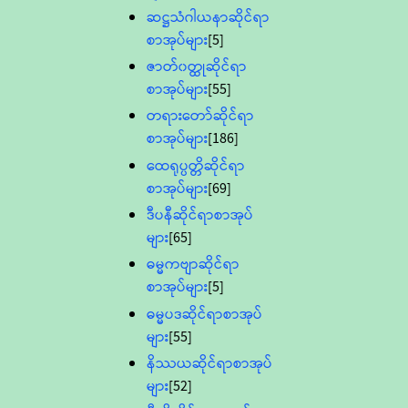
ဆဋ္ဌသံဂါယနာဆိုင်ရာ
စာအုပ်များ
[5]
ဇာတ်၀တ္ထုဆိုင်ရာ
စာအုပ်များ
[55]
တရားတော်ဆိုင်ရာ
စာအုပ်များ
[186]
ထေရုပ္ပတ္တိဆိုင်ရာ
စာအုပ်များ
[69]
ဒီပနီဆိုင်ရာစာအုပ်
များ
[65]
ဓမ္မကဗျာဆိုင်ရာ
စာအုပ်များ
[5]
ဓမ္မပဒဆိုင်ရာစာအုပ်
များ
[55]
နိဿယဆိုင်ရာစာအုပ်
များ
[52]