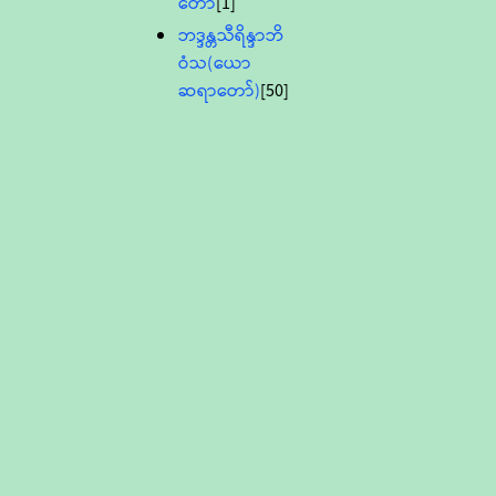
တော်
[1]
ဘဒ္ဒန္တသီရိန္ဒာဘိ
ဝံသ(ယော
ဆရာတော်)
[50]