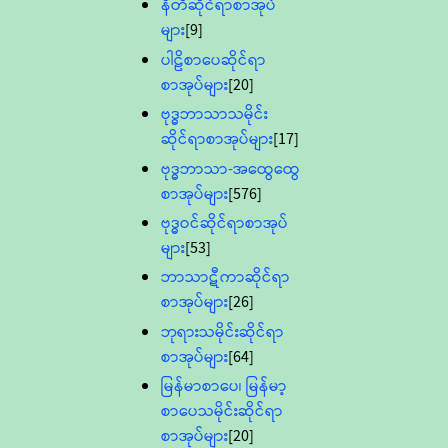
နီတိဆိုင်ရာစာအုပ်
များ
[9]
ပါဠိစာပေဆိုင်ရာ
စာအုပ်များ
[20]
ဗုဒ္ဓဘာသာသမိုင်း
ဆိုင်ရာစာအုပ်များ
[17]
ဗုဒ္ဓဘာသာ-အထွေထွေ
စာအုပ်များ
[576]
ဗုဒ္ဓဝင်ဆိုင်ရာစာအုပ်
များ
[53]
ဘာသာဋီကာဆိုင်ရာ
စာအုပ်များ
[26]
ဘုရားသမိုင်းဆိုင်ရာ
စာအုပ်များ
[64]
မြန်မာစာပေ၊ မြန်မာ့
စာပေသမိုင်းဆိုင်ရာ
စာအုပ်များ
[20]