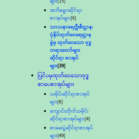
များ
[15]
အဘိဓမ္မာဆိုင်ရာ
စာအုပ်များ
[6]
သာသနာရေးဦးစီးဌာန၊
ပုံနှိပ်ထုတ်ဝေရေးဌာန
ခွဲမှ ထုတ်ဝေသော ဗုဒ္ဓ
တရားတော်များ
ဆိုင်ရာ စာအုပ်
များ
[39]
ပြင်ပမှထုတ်ဝေသောဗုဒ္ဓ
စာပေစာအုပ်များ
သမိုင်းဆိုင်ရာစာအုပ်
များ
[6]
ကျောင်းတိုက်သမိုင်း
ဆိုင်ရာစာအုပ်များ
[4]
စာမေးပွဲဆိုင်ရာစာအုပ်
များ
[49]