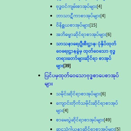
ဗုဒ္ဓဝင်ကျမ်းစာအုပ်များ
[4]
ဘာသာဋီကာစာအုပ်များ
[4]
ဝိနိစ္ဆယစာအုပ်များ
[15]
အဘိဓမ္မာဆိုင်ရာစာအုပ်များ
[6]
သာသနာရေးဦးစီးဌာန၊ ပုံနှိပ်ထုတ်
ဝေရေးဌာနခွဲမှ ထုတ်ဝေသော ဗုဒ္ဓ
တရားတော်များဆိုင်ရာ စာအုပ်
များ
[39]
ပြင်ပမှထုတ်ဝေသောဗုဒ္ဓစာပေစာအုပ်
များ
သမိုင်းဆိုင်ရာစာအုပ်များ
[6]
ကျောင်းတိုက်သမိုင်းဆိုင်ရာစာအုပ်
များ
[4]
စာမေးပွဲဆိုင်ရာစာအုပ်များ
[49]
ဆဋ္ဌသံဂါယနာဆိုင်ရာစာအုပ်များ
[5]