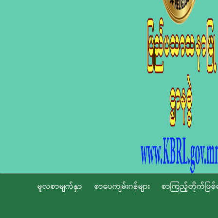
မူလစာမျက်နှာ
စာပေကျမ်းဂန်များ
စာကြည့်တိုက်ဖြစ်