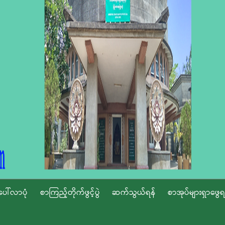
ပေါ်လာပုံ
စာကြည့်တိုက်ဖွင့်ပွဲ
ဆက်သွယ်ရန်
စာအုပ်များရှာဖွေရ