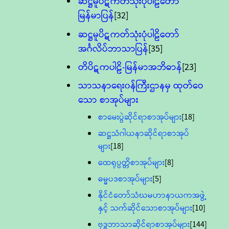
ဆဋ္ဌမူပိဋကတ်သုံးပုံပါဠိတော်
မြန်မာပြန်
[32]
ဆဋ္ဌမူပိဋကတ်သုံးပုံပါဠိတော်
အင်္ဂလိပ်ဘာသာပြန်
[35]
တိပိဋကပါဠိ-မြန်မာအဘိဓာန်
[23]
သာသနာရေး၀န်ကြီးဌာနမှ ထုတ်ဝေ
သော စာအုပ်များ
စာမေးပွဲဆိုင်ရာစာအုပ်များ
[18]
ဆဋ္ဌသံဂါယနာဆိုင်ရာစာအုပ်
များ
[18]
ထေရုပ္ပတ္တိစာအုပ်များ
[8]
ဓမ္မပဒစာအုပ်များ
[5]
နိုင်ငံတော်သံဃမဟာနာယကအဖွဲ့
နှင့် သက်ဆိုင်သောစာအုပ်များ
[10]
ဗုဒ္ဓဘာသာဆိုင်ရာစာအုပ်များ
[144]