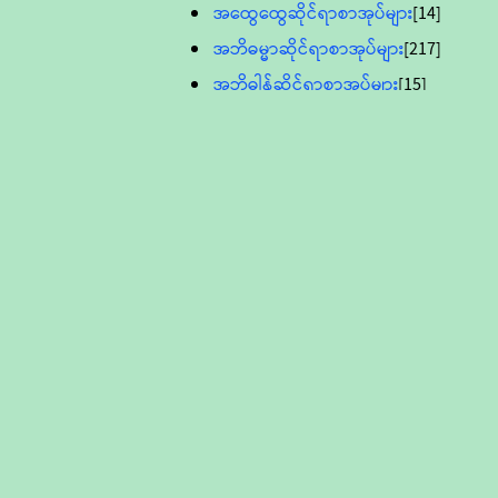
အထွေထွေဆိုင်ရာစာအုပ်များ
[14]
အဘိဓမ္မာဆိုင်ရာစာအုပ်များ
[217]
အဘိဓါန်ဆိုင်ရာစာအုပ်များ
[15]
အင်္ဂလိပ်ဘာသာဖြင့်ပြုစုသော ဗုဒ္ဓ
စာပေများ
[895]
လူငယ်ကဏ္ဍ ဗုဒ္ဓဘာသာ
သင်ခန်းစာ
[16]
ပိဋကသုံးပုံပါဠိတော် (ဆဋ္ဌမူ
ကွန်ပျူတာစာစီ)
ဝိနည်း
[5]
သုတ္တန်
[23]
အဘိဓမ္မာ
[12]
တရားတော်များ (Audio, MP-3)
ဘဒ္ဒန္တဝိမလ(မိုးကုတ်ဆရာတော်)