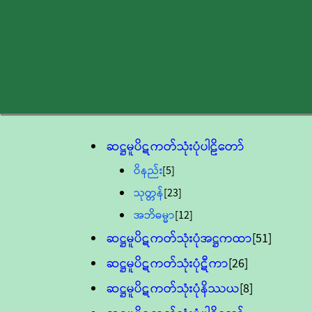
ဆဋ္ဌမူပိဋကတ်သုံးပုံပါဠိတော်
ဝိနည်း
[5]
သုတ္တန်
[23]
အဘိဓမ္မာ
[12]
ဆဋ္ဌမူပိဋကတ်သုံးပုံအဋ္ဌကထာ
[51]
ဆဋ္ဌမူပိဋကတ်သုံးပုံဋီကာ
[26]
ဆဋ္ဌမူပိဋကတ်သုံးပုံနိဿယ
[8]