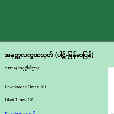
အနတ္တလက္ခဏသုတ် (ပါဠိ-မြန်မာပြန်)
သာသနာရေးဦးစီးဌာန
Downloaded Times:
101
Liked Times:
101
Download ရယူရန်