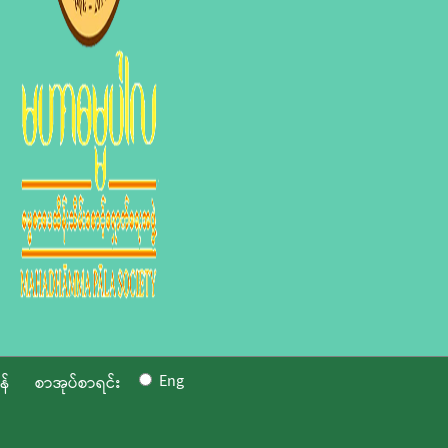
Eng
န်
စာအုပ်စာရင်း