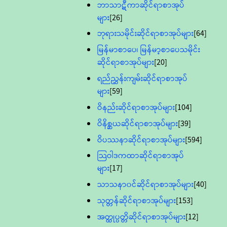
ဘာသာဋီကာဆိုင်ရာစာအုပ်
များ
[26]
ဘုရားသမိုင်းဆိုင်ရာစာအုပ်များ
[64]
မြန်မာစာပေ၊ မြန်မာ့စာပေသမိုင်း
ဆိုင်ရာစာအုပ်များ
[20]
ရည်ညွှန်းကျမ်းဆိုင်ရာစာအုပ်
များ
[59]
ဝိနည်းဆိုင်ရာစာအုပ်များ
[104]
ဝိနိစ္ဆယဆိုင်ရာစာအုပ်များ
[39]
ဝိပဿနာဆိုင်ရာစာအုပ်များ
[594]
သြဝါဒကထာဆိုင်ရာစာအုပ်
များ
[17]
သာသနာ၀င်ဆိုင်ရာစာအုပ်များ
[40]
သုတ္တန်ဆိုင်ရာစာအုပ်များ
[153]
အတ္ထုပ္ပတ္တိဆိုင်ရာစာအုပ်များ
[12]