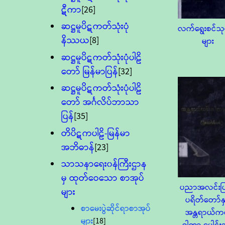
ဋီကာ
[26]
ဆဋ္ဌမူပိဋကတ်သုံးပုံ
လက်ရွေးစင်သုတ
နိဿယ
[8]
များ
ဆဋ္ဌမူပိဋကတ်သုံးပုံပါဠိ
တော် မြန်မာပြန်
[32]
ဆဋ္ဌမူပိဋကတ်သုံးပုံပါဠိ
တော် အင်္ဂလိပ်ဘာသာ
ပြန်
[35]
တိပိဋကပါဠိ-မြန်မာ
အဘိဓာန်
[23]
သာသနာရေး၀န်ကြီးဌာန
မှ ထုတ်ဝေသော စာအုပ်
ပညာအလင်းပြဗ
များ
ပရိတ်တော်နှင
စာမေးပွဲဆိုင်ရာစာအုပ်
အန္တရာယ်ကင
များ
[18]