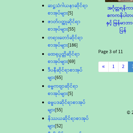
ဆဋ္ဌသံဂါယနာဆိုင်ရာ
အင်္ဂုတ္တရနိ
စာအုပ်များ
[5]
ဧကကနိပါတပ
ဇာတ်၀တ္ထုဆိုင်ရာ
နှင့် မြန်မာ
စာအုပ်များ
[55]
ပြန်
တရားတော်ဆိုင်ရာ
စာအုပ်များ
[186]
Page
3
of
11
ထေရုပ္ပတ္တိဆိုင်ရာ
စာအုပ်များ
[69]
«
1
2
ဒီပနီဆိုင်ရာစာအုပ်
များ
[65]
ဓမ္မကဗျာဆိုင်ရာ
စာအုပ်များ
[5]
ဓမ္မပဒဆိုင်ရာစာအုပ်
များ
[55]
© 
နိဿယဆိုင်ရာစာအုပ်
များ
[52]