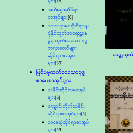
များ
[15]
အဘိဓမ္မာဆိုင်ရာ
စာအုပ်များ
[6]
သာသနာရေးဦးစီးဌာန၊
ပုံနှိပ်ထုတ်ဝေရေးဌာန
ခွဲမှ ထုတ်ဝေသော ဗုဒ္ဓ
တရားတော်များ
မေတ္တသုတ
ဆိုင်ရာ စာအုပ်
များ
[39]
ပြင်ပမှထုတ်ဝေသောဗုဒ္ဓ
စာပေစာအုပ်များ
သမိုင်းဆိုင်ရာစာအုပ်
များ
[6]
ကျောင်းတိုက်သမိုင်း
ဆိုင်ရာစာအုပ်များ
[4]
စာမေးပွဲဆိုင်ရာစာအုပ်
များ
[49]