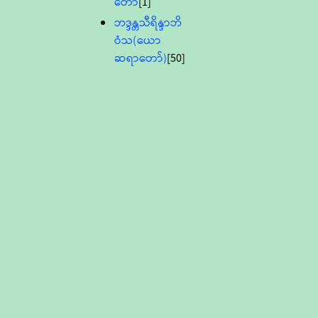
တော်
[1]
ဘဒ္ဒန္တသီရိန္ဒာဘိ
ဝံသ(ယော
ဆရာတော်)
[50]