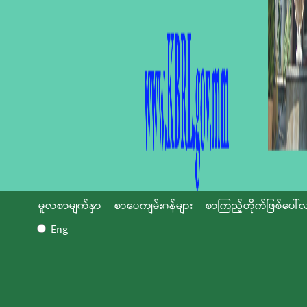
မူလစာမျက်နှာ
စာပေကျမ်းဂန်များ
စာကြည့်တိုက်ဖြစ်ပေါ်လ
Eng