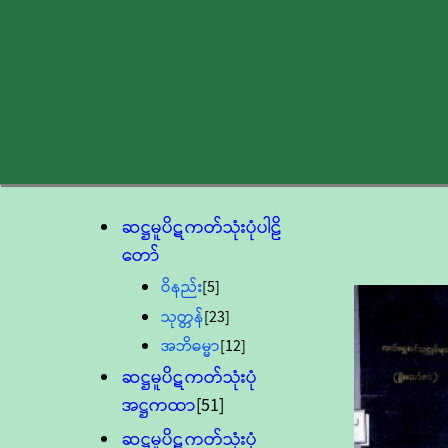
ဆဋ္ဌမူပိဋကတ်သုံးပုံပါဠိ
တော်
ဝိနည်း
[5]
သုတ္တန်
[23]
အဘိဓမ္မာ
[12]
ဆဋ္ဌမူပိဋကတ်သုံးပုံ
အဋ္ဌကထာ
[51]
ဆဋ္ဌမူပိဋကတ်သုံးပုံ