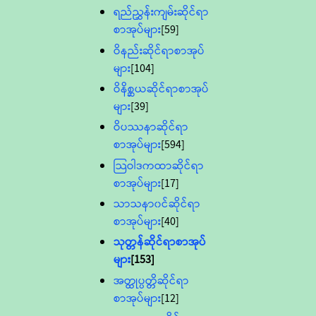
ရည်ညွှန်းကျမ်းဆိုင်ရာ
စာအုပ်များ
[59]
ဝိနည်းဆိုင်ရာစာအုပ်
များ
[104]
ဝိနိစ္ဆယဆိုင်ရာစာအုပ်
များ
[39]
ဝိပဿနာဆိုင်ရာ
စာအုပ်များ
[594]
သြဝါဒကထာဆိုင်ရာ
စာအုပ်များ
[17]
သာသနာ၀င်ဆိုင်ရာ
စာအုပ်များ
[40]
သုတ္တန်ဆိုင်ရာစာအုပ်
များ
[153]
အတ္ထုပ္ပတ္တိဆိုင်ရာ
စာအုပ်များ
[12]