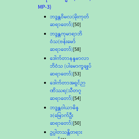
MP-3)
ဘဒ္ဒန္တဝိမလ(မိုးကုတ်
ဆရာတော်)
[50]
ဘဒ္ဒန္တကုမာရာဘိ
ဝံသ(ဗန်းမော်
ဆရာတော်)
[58]
ဒေါက်တာနန္ဒမာလာ
ဘိဝံသ (ပါမောက္ခချုပ်
ဆရာတော်)
[53]
ဒေါက်တာအရှင်ဉာ
ဏိဿရ(သီတဂူ
ဆရာတော်)
[54]
ဘဒ္ဒန္တဝါယာမိန္
ဒ(မြောက်ဦး
ဆရာတော်)
[50]
ဥပ္ပါတသန္တိတရား