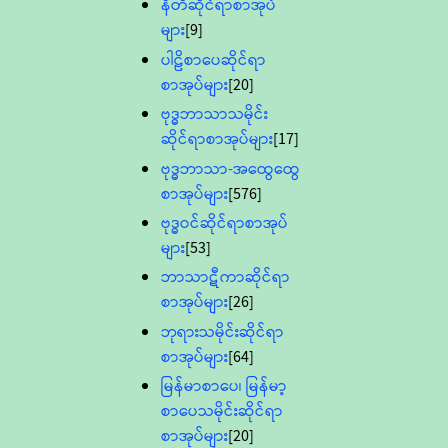
နီတိဆိုင်ရာစာအုပ်
များ
[9]
ပါဠိစာပေဆိုင်ရာ
စာအုပ်များ
[20]
ဗုဒ္ဓဘာသာသမိုင်း
ဆိုင်ရာစာအုပ်များ
[17]
ဗုဒ္ဓဘာသာ-အထွေထွေ
စာအုပ်များ
[576]
ဗုဒ္ဓဝင်ဆိုင်ရာစာအုပ်
များ
[53]
ဘာသာဋီကာဆိုင်ရာ
စာအုပ်များ
[26]
ဘုရားသမိုင်းဆိုင်ရာ
စာအုပ်များ
[64]
မြန်မာစာပေ၊ မြန်မာ့
စာပေသမိုင်းဆိုင်ရာ
စာအုပ်များ
[20]