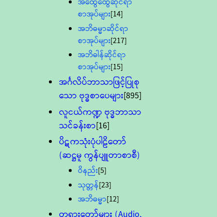
အထွေထွေဆိုင်ရာ
စာအုပ်များ
[14]
အဘိဓမ္မာဆိုင်ရာ
စာအုပ်များ
[217]
အဘိဓါန်ဆိုင်ရာ
စာအုပ်များ
[15]
အင်္ဂလိပ်ဘာသာဖြင့်ပြုစု
သော ဗုဒ္ဓစာပေများ
[895]
လူငယ်ကဏ္ဍ ဗုဒ္ဓဘာသာ
သင်ခန်းစာ
[16]
ပိဋကသုံးပုံပါဠိတော်
(ဆဋ္ဌမူ ကွန်ပျူတာစာစီ)
ဝိနည်း
[5]
သုတ္တန်
[23]
အဘိဓမ္မာ
[12]
တရားတော်များ (Audio,