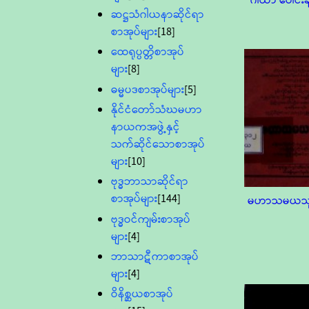
ဂါထာ ပေါင်းချ
ဆဋ္ဌသံဂါယနာဆိုင်ရာ
စာအုပ်များ
[18]
ထေရုပ္ပတ္တိစာအုပ်
များ
[8]
ဓမ္မပဒစာအုပ်များ
[5]
နိုင်ငံတော်သံဃမဟာ
နာယကအဖွဲ့နှင့်
သက်ဆိုင်သောစာအုပ်
များ
[10]
ဗုဒ္ဓဘာသာဆိုင်ရာ
စာအုပ်များ
[144]
မဟာသမယသု
ဗုဒ္ဓဝင်ကျမ်းစာအုပ်
များ
[4]
ဘာသာဋီကာစာအုပ်
များ
[4]
ဝိနိစ္ဆယစာအုပ်