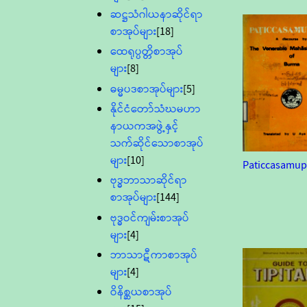
ဆဋ္ဌသံဂါယနာဆိုင်ရာ
စာအုပ်များ
[18]
ထေရုပ္ပတ္တိစာအုပ်
များ
[8]
ဓမ္မပဒစာအုပ်များ
[5]
နိုင်ငံတော်သံဃမဟာ
နာယကအဖွဲ့နှင့်
သက်ဆိုင်သောစာအုပ်
များ
[10]
Paticcasamu
ဗုဒ္ဓဘာသာဆိုင်ရာ
စာအုပ်များ
[144]
ဗုဒ္ဓဝင်ကျမ်းစာအုပ်
များ
[4]
ဘာသာဋီကာစာအုပ်
များ
[4]
ဝိနိစ္ဆယစာအုပ်