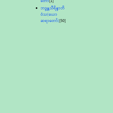
တော်
[1]
ဘဒ္ဒန္တသီရိန္ဒာဘိ
ဝံသ(ယော
ဆရာတော်)
[50]