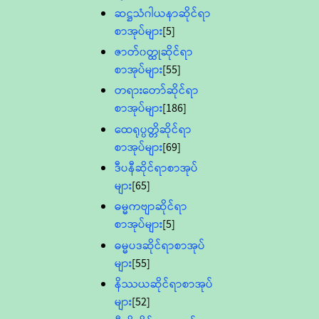
ဆဋ္ဌသံဂါယနာဆိုင်ရာ
စာအုပ်များ
[5]
ဇာတ်၀တ္ထုဆိုင်ရာ
စာအုပ်များ
[55]
တရားတော်ဆိုင်ရာ
စာအုပ်များ
[186]
ထေရုပ္ပတ္တိဆိုင်ရာ
စာအုပ်များ
[69]
ဒီပနီဆိုင်ရာစာအုပ်
များ
[65]
ဓမ္မကဗျာဆိုင်ရာ
စာအုပ်များ
[5]
ဓမ္မပဒဆိုင်ရာစာအုပ်
များ
[55]
နိဿယဆိုင်ရာစာအုပ်
များ
[52]