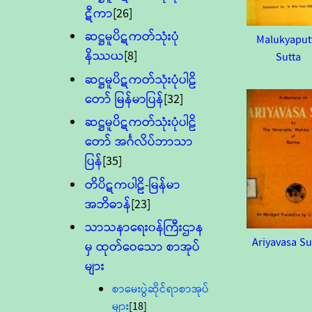
ဋီကာ
[26]
ဆဋ္ဌမူပိဋကတ်သုံးပုံ
Malukyaput
နိဿယ
[8]
Sutta
ဆဋ္ဌမူပိဋကတ်သုံးပုံပါဠိ
တော် မြန်မာပြန်
[32]
ဆဋ္ဌမူပိဋကတ်သုံးပုံပါဠိ
တော် အင်္ဂလိပ်ဘာသာ
ပြန်
[35]
တိပိဋကပါဠိ-မြန်မာ
အဘိဓာန်
[23]
သာသနာရေး၀န်ကြီးဌာန
Ariyavasa Su
မှ ထုတ်ဝေသော စာအုပ်
များ
စာမေးပွဲဆိုင်ရာစာအုပ်
များ
[18]