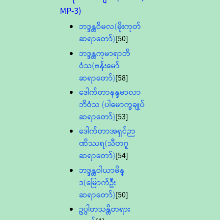
MP-3)
ဘဒ္ဒန္တဝိမလ(မိုးကုတ်
ဆရာတော်)
[50]
ဘဒ္ဒန္တကုမာရာဘိ
ဝံသ(ဗန်းမော်
ဆရာတော်)
[58]
ဒေါက်တာနန္ဒမာလာ
ဘိဝံသ (ပါမောက္ခချုပ်
ဆရာတော်)
[53]
ဒေါက်တာအရှင်ဉာ
ဏိဿရ(သီတဂူ
ဆရာတော်)
[54]
ဘဒ္ဒန္တဝါယာမိန္
ဒ(မြောက်ဦး
ဆရာတော်)
[50]
ဥပ္ပါတသန္တိတရား