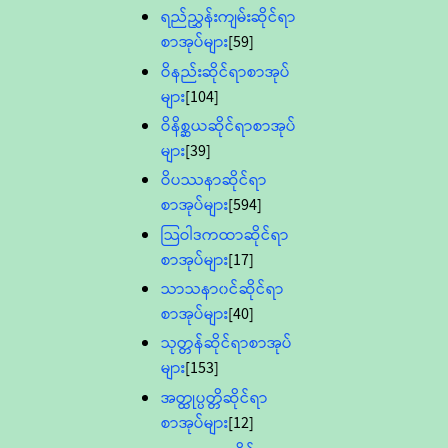
ရည်ညွှန်းကျမ်းဆိုင်ရာ
စာအုပ်များ
[59]
ဝိနည်းဆိုင်ရာစာအုပ်
များ
[104]
ဝိနိစ္ဆယဆိုင်ရာစာအုပ်
များ
[39]
ဝိပဿနာဆိုင်ရာ
စာအုပ်များ
[594]
သြဝါဒကထာဆိုင်ရာ
စာအုပ်များ
[17]
သာသနာ၀င်ဆိုင်ရာ
စာအုပ်များ
[40]
သုတ္တန်ဆိုင်ရာစာအုပ်
များ
[153]
အတ္ထုပ္ပတ္တိဆိုင်ရာ
စာအုပ်များ
[12]