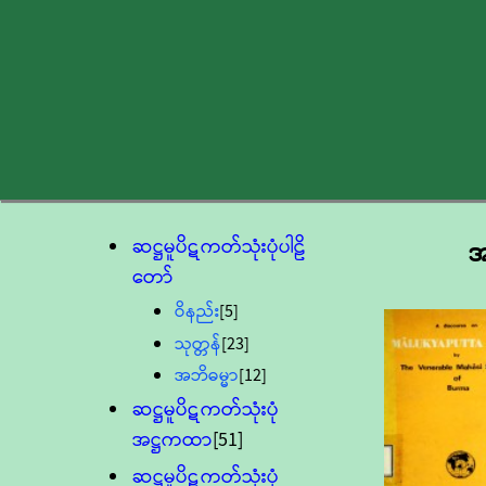
ဆဋ္ဌမူပိဋကတ်သုံးပုံပါဠိ
အ
တော်
ဝိနည်း
[5]
သုတ္တန်
[23]
အဘိဓမ္မာ
[12]
ဆဋ္ဌမူပိဋကတ်သုံးပုံ
အဋ္ဌကထာ
[51]
ဆဋ္ဌမူပိဋကတ်သုံးပုံ