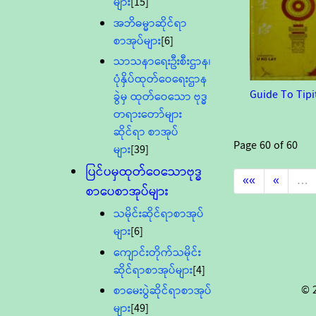
များ
[15]
အဘိဓမ္မာဆိုင်ရာ
စာအုပ်များ
[6]
သာသနာရေးဦးစီးဌာန၊
ပုံနှိပ်ထုတ်ဝေရေးဌာန
Guide To Tipi
ခွဲမှ ထုတ်ဝေသော ဗုဒ္ဓ
တရားတော်များ
ဆိုင်ရာ စာအုပ်
Page
60
of
60
များ
[39]
ပြင်ပမှထုတ်ဝေသောဗုဒ္ဓ
««
«
…
စာပေစာအုပ်များ
သမိုင်းဆိုင်ရာစာအုပ်
များ
[6]
ကျောင်းတိုက်သမိုင်း
ဆိုင်ရာစာအုပ်များ
[4]
© 
စာမေးပွဲဆိုင်ရာစာအုပ်
များ
[49]