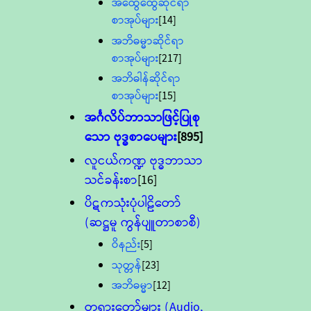
အထွေထွေဆိုင်ရာ
စာအုပ်များ
[14]
အဘိဓမ္မာဆိုင်ရာ
စာအုပ်များ
[217]
အဘိဓါန်ဆိုင်ရာ
စာအုပ်များ
[15]
အင်္ဂလိပ်ဘာသာဖြင့်ပြုစု
သော ဗုဒ္ဓစာပေများ
[895]
လူငယ်ကဏ္ဍ ဗုဒ္ဓဘာသာ
သင်ခန်းစာ
[16]
ပိဋကသုံးပုံပါဠိတော်
(ဆဋ္ဌမူ ကွန်ပျူတာစာစီ)
ဝိနည်း
[5]
သုတ္တန်
[23]
အဘိဓမ္မာ
[12]
တရားတော်များ (Audio,