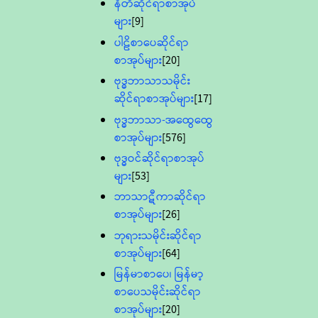
နီတိဆိုင်ရာစာအုပ်
များ
[9]
ပါဠိစာပေဆိုင်ရာ
စာအုပ်များ
[20]
ဗုဒ္ဓဘာသာသမိုင်း
ဆိုင်ရာစာအုပ်များ
[17]
ဗုဒ္ဓဘာသာ-အထွေထွေ
စာအုပ်များ
[576]
ဗုဒ္ဓဝင်ဆိုင်ရာစာအုပ်
များ
[53]
ဘာသာဋီကာဆိုင်ရာ
စာအုပ်များ
[26]
ဘုရားသမိုင်းဆိုင်ရာ
စာအုပ်များ
[64]
မြန်မာစာပေ၊ မြန်မာ့
စာပေသမိုင်းဆိုင်ရာ
စာအုပ်များ
[20]