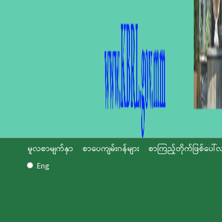
မူလစာမျက်နှာ
စာပေကျမ်းဂန်များ
စာကြည့်တိုက်ဖြစ်ပေါ်လ
Eng