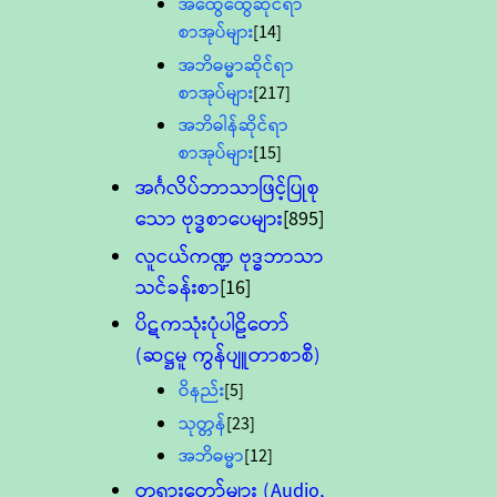
အထွေထွေဆိုင်ရာ
စာအုပ်များ
[14]
အဘိဓမ္မာဆိုင်ရာ
စာအုပ်များ
[217]
အဘိဓါန်ဆိုင်ရာ
စာအုပ်များ
[15]
အင်္ဂလိပ်ဘာသာဖြင့်ပြုစု
သော ဗုဒ္ဓစာပေများ
[895]
လူငယ်ကဏ္ဍ ဗုဒ္ဓဘာသာ
သင်ခန်းစာ
[16]
ပိဋကသုံးပုံပါဠိတော်
(ဆဋ္ဌမူ ကွန်ပျူတာစာစီ)
ဝိနည်း
[5]
သုတ္တန်
[23]
အဘိဓမ္မာ
[12]
တရားတော်များ (Audio,