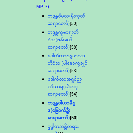
MP-3)
ဘဒ္ဒန္တဝိမလ(မိုးကုတ်
ဆရာတော်)
[50]
ဘဒ္ဒန္တကုမာရာဘိ
ဝံသ(ဗန်းမော်
ဆရာတော်)
[58]
ဒေါက်တာနန္ဒမာလာ
ဘိဝံသ (ပါမောက္ခချုပ်
ဆရာတော်)
[53]
ဒေါက်တာအရှင်ဉာ
ဏိဿရ(သီတဂူ
ဆရာတော်)
[54]
ဘဒ္ဒန္တဝါယာမိန္
ဒ(မြောက်ဦး
ဆရာတော်)
[50]
ဥပ္ပါတသန္တိတရား