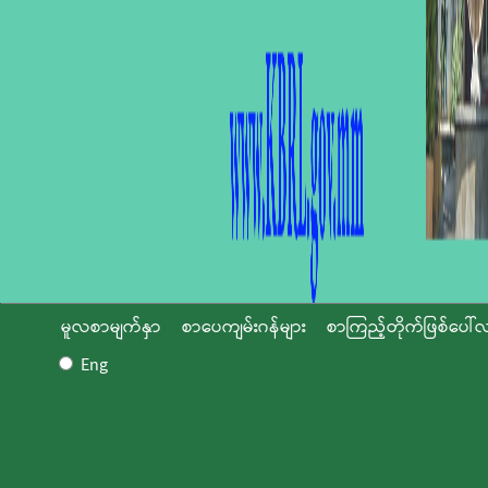
မူလစာမျက်နှာ
စာပေကျမ်းဂန်များ
စာကြည့်တိုက်ဖြစ်ပေါ်လ
Eng