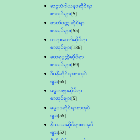
ဆဋ္ဌသံဂါယနာဆိုင်ရာ
စာအုပ်များ
[5]
ဇာတ်၀တ္ထုဆိုင်ရာ
စာအုပ်များ
[55]
တရားတော်ဆိုင်ရာ
စာအုပ်များ
[186]
ထေရုပ္ပတ္တိဆိုင်ရာ
စာအုပ်များ
[69]
ဒီပနီဆိုင်ရာစာအုပ်
များ
[65]
ဓမ္မကဗျာဆိုင်ရာ
စာအုပ်များ
[5]
ဓမ္မပဒဆိုင်ရာစာအုပ်
များ
[55]
နိဿယဆိုင်ရာစာအုပ်
များ
[52]