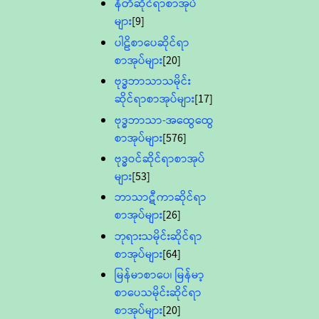
နီတိဆိုင်ရာစာအုပ်
များ
[9]
ပါဠိစာပေဆိုင်ရာ
စာအုပ်များ
[20]
ဗုဒ္ဓဘာသာသမိုင်း
ဆိုင်ရာစာအုပ်များ
[17]
ဗုဒ္ဓဘာသာ-အထွေထွေ
စာအုပ်များ
[576]
ဗုဒ္ဓဝင်ဆိုင်ရာစာအုပ်
များ
[53]
ဘာသာဋီကာဆိုင်ရာ
စာအုပ်များ
[26]
ဘုရားသမိုင်းဆိုင်ရာ
စာအုပ်များ
[64]
မြန်မာစာပေ၊ မြန်မာ့
စာပေသမိုင်းဆိုင်ရာ
စာအုပ်များ
[20]