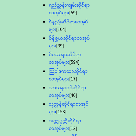
ရည်ညွှန်းကျမ်းဆိုင်ရာ
စာအုပ်များ
[59]
ဝိနည်းဆိုင်ရာစာအုပ်
များ
[104]
ဝိနိစ္ဆယဆိုင်ရာစာအုပ်
များ
[39]
ဝိပဿနာဆိုင်ရာ
စာအုပ်များ
[594]
သြဝါဒကထာဆိုင်ရာ
စာအုပ်များ
[17]
သာသနာ၀င်ဆိုင်ရာ
စာအုပ်များ
[40]
သုတ္တန်ဆိုင်ရာစာအုပ်
များ
[153]
အတ္ထုပ္ပတ္တိဆိုင်ရာ
စာအုပ်များ
[12]