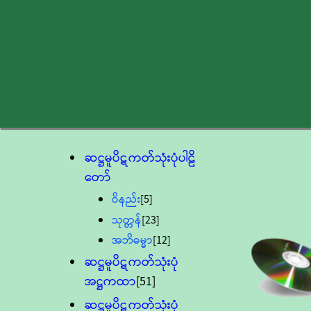
ဆဋ္ဌမူပိဋကတ်သုံးပုံပါဠိ
တော်
ဝိနည်း
[5]
သုတ္တန်
[23]
အဘိဓမ္မာ
[12]
ဆဋ္ဌမူပိဋကတ်သုံးပုံ
အဋ္ဌကထာ
[51]
ဆဋ္ဌမူပိဋကတ်သုံးပုံ