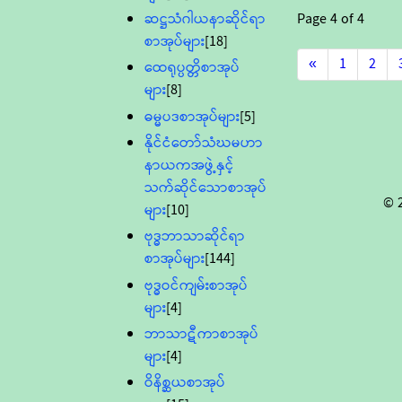
ဆဋ္ဌသံဂါယနာဆိုင်ရာ
Page
4
of
4
စာအုပ်များ
[18]
«
1
2
ထေရုပ္ပတ္တိစာအုပ်
များ
[8]
ဓမ္မပဒစာအုပ်များ
[5]
နိုင်ငံတော်သံဃမဟာ
နာယကအဖွဲ့နှင့်
သက်ဆိုင်သောစာအုပ်
© 
များ
[10]
ဗုဒ္ဓဘာသာဆိုင်ရာ
စာအုပ်များ
[144]
ဗုဒ္ဓဝင်ကျမ်းစာအုပ်
များ
[4]
ဘာသာဋီကာစာအုပ်
များ
[4]
ဝိနိစ္ဆယစာအုပ်