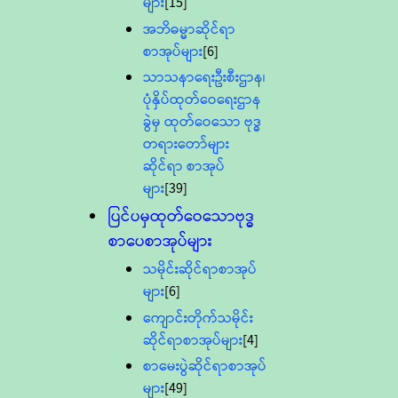
များ
[15]
အဘိဓမ္မာဆိုင်ရာ
စာအုပ်များ
[6]
သာသနာရေးဦးစီးဌာန၊
ပုံနှိပ်ထုတ်ဝေရေးဌာန
ခွဲမှ ထုတ်ဝေသော ဗုဒ္ဓ
တရားတော်များ
ဆိုင်ရာ စာအုပ်
များ
[39]
ပြင်ပမှထုတ်ဝေသောဗုဒ္ဓ
စာပေစာအုပ်များ
သမိုင်းဆိုင်ရာစာအုပ်
များ
[6]
ကျောင်းတိုက်သမိုင်း
ဆိုင်ရာစာအုပ်များ
[4]
စာမေးပွဲဆိုင်ရာစာအုပ်
များ
[49]