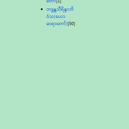
တော်
[1]
ဘဒ္ဒန္တသီရိန္ဒာဘိ
ဝံသ(ယော
ဆရာတော်)
[50]