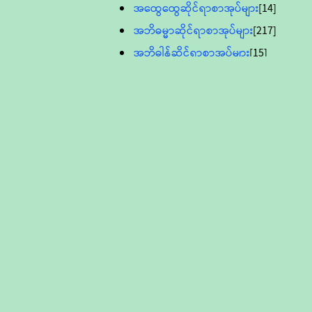
အထွေထွေဆိုင်ရာစာအုပ်များ
[14]
အဘိဓမ္မာဆိုင်ရာစာအုပ်များ
[217]
အဘိဓါန်ဆိုင်ရာစာအုပ်များ
[15]
အင်္ဂလိပ်ဘာသာဖြင့်ပြုစုသော ဗုဒ္ဓ
စာပေများ
[895]
လူငယ်ကဏ္ဍ ဗုဒ္ဓဘာသာ
သင်ခန်းစာ
[16]
ပိဋကသုံးပုံပါဠိတော် (ဆဋ္ဌမူ
ကွန်ပျူတာစာစီ)
ဝိနည်း
[5]
သုတ္တန်
[23]
အဘိဓမ္မာ
[12]
တရားတော်များ (Audio, MP-3)
ဘဒ္ဒန္တဝိမလ(မိုးကုတ်ဆရာတော်)