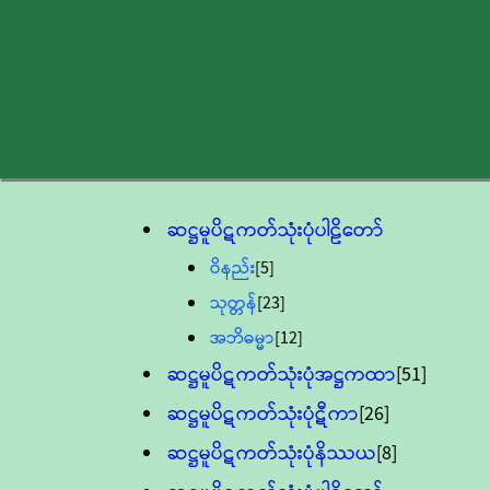
ဆဋ္ဌမူပိဋကတ်သုံးပုံပါဠိတော်
ဝိနည်း
[5]
သုတ္တန်
[23]
အဘိဓမ္မာ
[12]
ဆဋ္ဌမူပိဋကတ်သုံးပုံအဋ္ဌကထာ
[51]
ဆဋ္ဌမူပိဋကတ်သုံးပုံဋီကာ
[26]
ဆဋ္ဌမူပိဋကတ်သုံးပုံနိဿယ
[8]