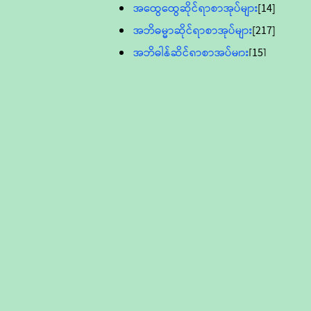
အထွေထွေဆိုင်ရာစာအုပ်များ
[14]
အဘိဓမ္မာဆိုင်ရာစာအုပ်များ
[217]
အဘိဓါန်ဆိုင်ရာစာအုပ်များ
[15]
အင်္ဂလိပ်ဘာသာဖြင့်ပြုစုသော ဗုဒ္ဓ
စာပေများ
[895]
လူငယ်ကဏ္ဍ ဗုဒ္ဓဘာသာ
သင်ခန်းစာ
[16]
ပိဋကသုံးပုံပါဠိတော် (ဆဋ္ဌမူ
ကွန်ပျူတာစာစီ)
ဝိနည်း
[5]
သုတ္တန်
[23]
အဘိဓမ္မာ
[12]
တရားတော်များ (Audio, MP-3)
ဘဒ္ဒန္တဝိမလ(မိုးကုတ်ဆရာတော်)