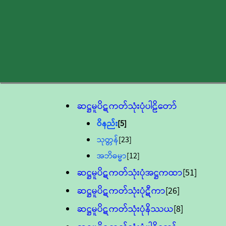
ဆဋ္ဌမူပိဋကတ်သုံးပုံပါဠိတော်
ဝိနည်း
[5]
သုတ္တန်
[23]
အဘိဓမ္မာ
[12]
ဆဋ္ဌမူပိဋကတ်သုံးပုံအဋ္ဌကထာ
[51]
ဆဋ္ဌမူပိဋကတ်သုံးပုံဋီကာ
[26]
ဆဋ္ဌမူပိဋကတ်သုံးပုံနိဿယ
[8]