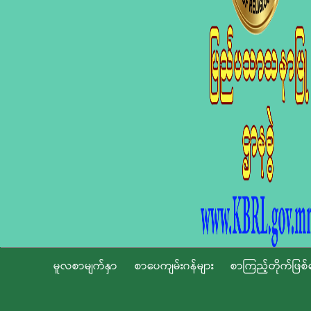
မူလစာမျက်နှာ
စာပေကျမ်းဂန်များ
စာကြည့်တိုက်ဖြစ်