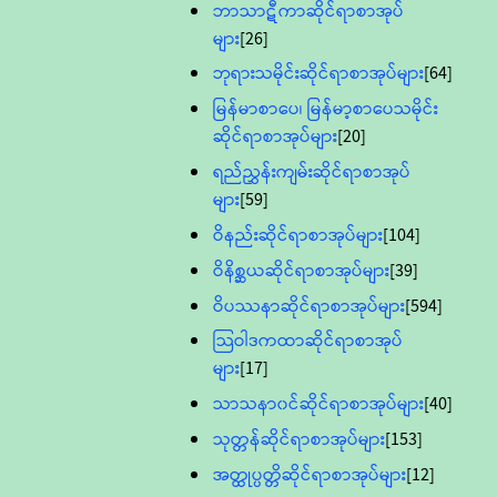
ဘာသာဋီကာဆိုင်ရာစာအုပ်
များ
[26]
ဘုရားသမိုင်းဆိုင်ရာစာအုပ်များ
[64]
မြန်မာစာပေ၊ မြန်မာ့စာပေသမိုင်း
ဆိုင်ရာစာအုပ်များ
[20]
ရည်ညွှန်းကျမ်းဆိုင်ရာစာအုပ်
များ
[59]
ဝိနည်းဆိုင်ရာစာအုပ်များ
[104]
ဝိနိစ္ဆယဆိုင်ရာစာအုပ်များ
[39]
ဝိပဿနာဆိုင်ရာစာအုပ်များ
[594]
သြဝါဒကထာဆိုင်ရာစာအုပ်
များ
[17]
သာသနာ၀င်ဆိုင်ရာစာအုပ်များ
[40]
သုတ္တန်ဆိုင်ရာစာအုပ်များ
[153]
အတ္ထုပ္ပတ္တိဆိုင်ရာစာအုပ်များ
[12]