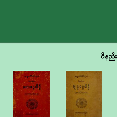
ဝိနည်