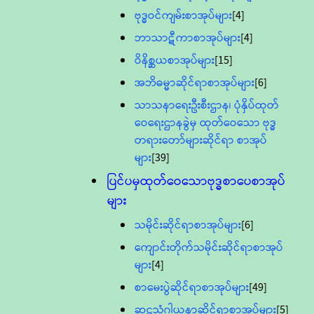
ဗုဒ္ဓဝင်ကျမ်းစာအုပ်များ
[4]
ဘာသာဋီကာစာအုပ်များ
[4]
ဝိနိစ္ဆယစာအုပ်များ
[15]
အဘိဓမ္မာဆိုင်ရာစာအုပ်များ
[6]
သာသနာရေးဦးစီးဌာန၊ ပုံနှိပ်ထုတ်
ဝေရေးဌာနခွဲမှ ထုတ်ဝေသော ဗုဒ္ဓ
တရားတော်များဆိုင်ရာ စာအုပ်
များ
[39]
ပြင်ပမှထုတ်ဝေသောဗုဒ္ဓစာပေစာအုပ်
များ
သမိုင်းဆိုင်ရာစာအုပ်များ
[6]
ကျောင်းတိုက်သမိုင်းဆိုင်ရာစာအုပ်
များ
[4]
စာမေးပွဲဆိုင်ရာစာအုပ်များ
[49]
ဆဋ္ဌသံဂါယနာဆိုင်ရာစာအုပ်များ
[5]