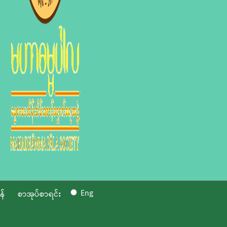
Eng
န်
စာအုပ်စာရင်း