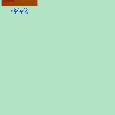
ပရိဝါရပါဠိ