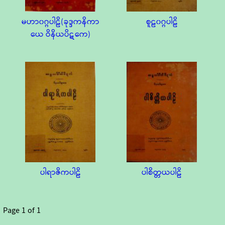
မဟာ၀ဂ္ဂပါဠိ(ခုဒ္ဒကနိကာ
စူဠ၀ဂ္ဂပါဠိ
ယေ ဝိနိယပိဋကေ)
ပါရာဇိကပါဠိ
ပါစိတ္တယပါဠိ
Page
1
of
1