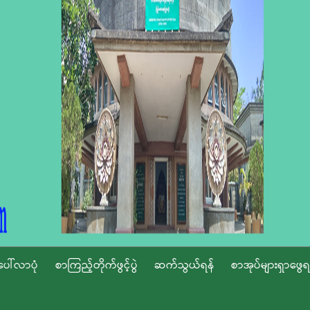
ပေါ်လာပုံ
စာကြည့်တိုက်ဖွင့်ပွဲ
ဆက်သွယ်ရန်
စာအုပ်များရှာဖွေရ