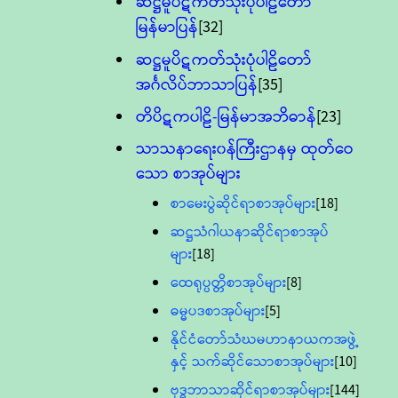
ဆဋ္ဌမူပိဋကတ်သုံးပုံပါဠိတော်
မြန်မာပြန်
[32]
ဆဋ္ဌမူပိဋကတ်သုံးပုံပါဠိတော်
အင်္ဂလိပ်ဘာသာပြန်
[35]
တိပိဋကပါဠိ-မြန်မာအဘိဓာန်
[23]
သာသနာရေး၀န်ကြီးဌာနမှ ထုတ်ဝေ
သော စာအုပ်များ
စာမေးပွဲဆိုင်ရာစာအုပ်များ
[18]
ဆဋ္ဌသံဂါယနာဆိုင်ရာစာအုပ်
များ
[18]
ထေရုပ္ပတ္တိစာအုပ်များ
[8]
ဓမ္မပဒစာအုပ်များ
[5]
နိုင်ငံတော်သံဃမဟာနာယကအဖွဲ့
နှင့် သက်ဆိုင်သောစာအုပ်များ
[10]
ဗုဒ္ဓဘာသာဆိုင်ရာစာအုပ်များ
[144]