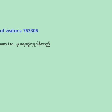
f visitors: 763306
y Ltd., မှ ရေးဆွဲလှူဒါန်းသည်