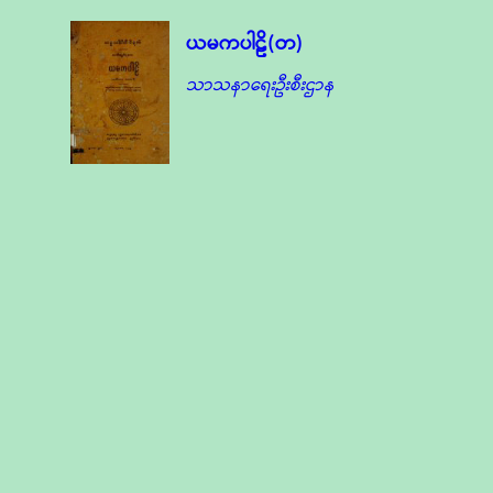
ယမကပါဠိ(တ)
သာသနာရေးဦးစီးဌာန