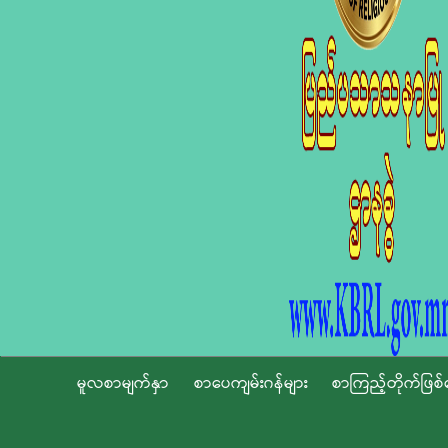
မူလစာမျက်နှာ
စာပေကျမ်းဂန်များ
စာကြည့်တိုက်ဖြစ်