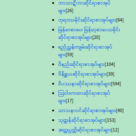
ဘာသာဋီကာဆိုင်ရာစာအုပ်
များ
[26]
ဘုရားသမိုင်းဆိုင်ရာစာအုပ်များ
[64]
မြန်မာစာပေ၊ မြန်မာ့စာပေသမိုင်း
ဆိုင်ရာစာအုပ်များ
[20]
ရည်ညွှန်းကျမ်းဆိုင်ရာစာအုပ်
များ
[59]
ဝိနည်းဆိုင်ရာစာအုပ်များ
[104]
ဝိနိစ္ဆယဆိုင်ရာစာအုပ်များ
[39]
ဝိပဿနာဆိုင်ရာစာအုပ်များ
[594]
သြဝါဒကထာဆိုင်ရာစာအုပ်
များ
[17]
သာသနာ၀င်ဆိုင်ရာစာအုပ်များ
[40]
သုတ္တန်ဆိုင်ရာစာအုပ်များ
[153]
အတ္ထုပ္ပတ္တိဆိုင်ရာစာအုပ်များ
[12]