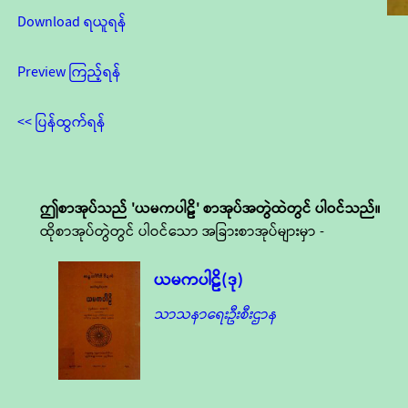
Download ရယူရန်
Preview ကြည့်ရန်
<< ပြန်ထွက်ရန်
ဤစာအုပ်သည် 'ယမကပါဠိ' စာအုပ်အတွဲထဲတွင် ပါဝင်သည်။
ထိုစာအုပ်တွဲတွင် ပါဝင်သော အခြားစာအုပ်များမှာ -
ယမကပါဠိ(ဒု)
သာသနာရေးဦးစီးဌာန