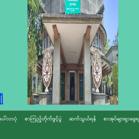
ပေါ်လာပုံ
စာကြည့်တိုက်ဖွင့်ပွဲ
ဆက်သွယ်ရန်
စာအုပ်များရှာဖွေရ