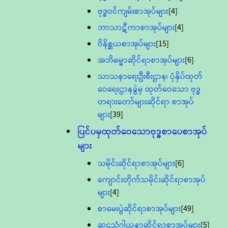
ဗုဒ္ဓဝင်ကျမ်းစာအုပ်များ
[4]
ဘာသာဋီကာစာအုပ်များ
[4]
ဝိနိစ္ဆယစာအုပ်များ
[15]
အဘိဓမ္မာဆိုင်ရာစာအုပ်များ
[6]
သာသနာရေးဦးစီးဌာန၊ ပုံနှိပ်ထုတ်
ဝေရေးဌာနခွဲမှ ထုတ်ဝေသော ဗုဒ္ဓ
တရားတော်များဆိုင်ရာ စာအုပ်
များ
[39]
ပြင်ပမှထုတ်ဝေသောဗုဒ္ဓစာပေစာအုပ်
များ
သမိုင်းဆိုင်ရာစာအုပ်များ
[6]
ကျောင်းတိုက်သမိုင်းဆိုင်ရာစာအုပ်
များ
[4]
စာမေးပွဲဆိုင်ရာစာအုပ်များ
[49]
ဆဋ္ဌသံဂါယနာဆိုင်ရာစာအုပ်များ
[5]