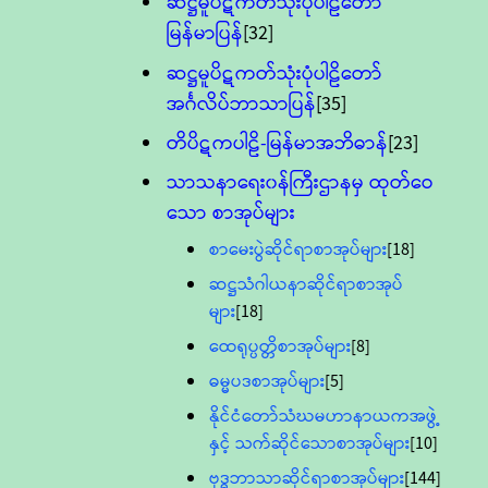
ဆဋ္ဌမူပိဋကတ်သုံးပုံပါဠိတော်
မြန်မာပြန်
[32]
ဆဋ္ဌမူပိဋကတ်သုံးပုံပါဠိတော်
အင်္ဂလိပ်ဘာသာပြန်
[35]
တိပိဋကပါဠိ-မြန်မာအဘိဓာန်
[23]
သာသနာရေး၀န်ကြီးဌာနမှ ထုတ်ဝေ
သော စာအုပ်များ
စာမေးပွဲဆိုင်ရာစာအုပ်များ
[18]
ဆဋ္ဌသံဂါယနာဆိုင်ရာစာအုပ်
များ
[18]
ထေရုပ္ပတ္တိစာအုပ်များ
[8]
ဓမ္မပဒစာအုပ်များ
[5]
နိုင်ငံတော်သံဃမဟာနာယကအဖွဲ့
နှင့် သက်ဆိုင်သောစာအုပ်များ
[10]
ဗုဒ္ဓဘာသာဆိုင်ရာစာအုပ်များ
[144]