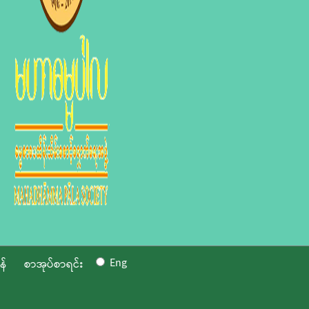
Eng
န်
စာအုပ်စာရင်း