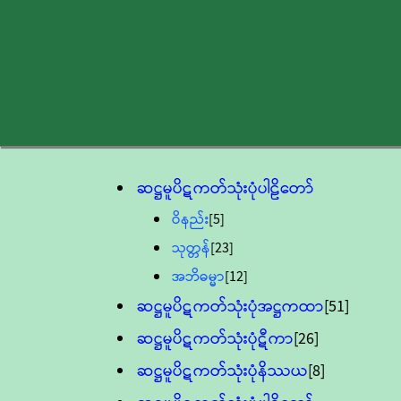
ဆဋ္ဌမူပိဋကတ်သုံးပုံပါဠိတော်
ဝိနည်း
[5]
သုတ္တန်
[23]
အဘိဓမ္မာ
[12]
ဆဋ္ဌမူပိဋကတ်သုံးပုံအဋ္ဌကထာ
[51]
ဆဋ္ဌမူပိဋကတ်သုံးပုံဋီကာ
[26]
ဆဋ္ဌမူပိဋကတ်သုံးပုံနိဿယ
[8]