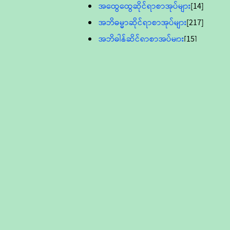
အထွေထွေဆိုင်ရာစာအုပ်များ
[14]
အဘိဓမ္မာဆိုင်ရာစာအုပ်များ
[217]
အဘိဓါန်ဆိုင်ရာစာအုပ်များ
[15]
အင်္ဂလိပ်ဘာသာဖြင့်ပြုစုသော ဗုဒ္ဓ
စာပေများ
[895]
လူငယ်ကဏ္ဍ ဗုဒ္ဓဘာသာ
သင်ခန်းစာ
[16]
ပိဋကသုံးပုံပါဠိတော် (ဆဋ္ဌမူ
ကွန်ပျူတာစာစီ)
ဝိနည်း
[5]
သုတ္တန်
[23]
အဘိဓမ္မာ
[12]
တရားတော်များ (Audio, MP-3)
ဘဒ္ဒန္တဝိမလ(မိုးကုတ်ဆရာတော်)