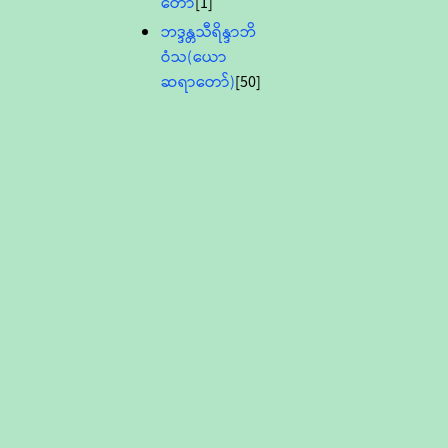
တော်
[1]
ဘဒ္ဒန္တသီရိန္ဒာဘိ
ဝံသ(ယော
ဆရာတော်)
[50]