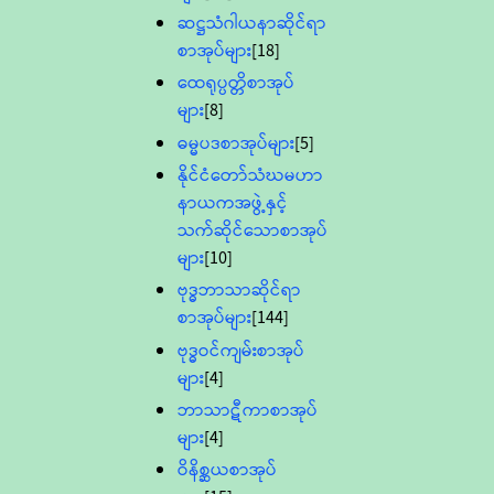
ဆဋ္ဌသံဂါယနာဆိုင်ရာ
စာအုပ်များ
[18]
ထေရုပ္ပတ္တိစာအုပ်
များ
[8]
ဓမ္မပဒစာအုပ်များ
[5]
နိုင်ငံတော်သံဃမဟာ
နာယကအဖွဲ့နှင့်
သက်ဆိုင်သောစာအုပ်
များ
[10]
ဗုဒ္ဓဘာသာဆိုင်ရာ
စာအုပ်များ
[144]
ဗုဒ္ဓဝင်ကျမ်းစာအုပ်
များ
[4]
ဘာသာဋီကာစာအုပ်
များ
[4]
ဝိနိစ္ဆယစာအုပ်