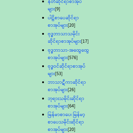
နီတိဆိုင်ရာစာအုပ်
များ
[9]
ပါဠိစာပေဆိုင်ရာ
စာအုပ်များ
[20]
ဗုဒ္ဓဘာသာသမိုင်း
ဆိုင်ရာစာအုပ်များ
[17]
ဗုဒ္ဓဘာသာ-အထွေထွေ
စာအုပ်များ
[576]
ဗုဒ္ဓဝင်ဆိုင်ရာစာအုပ်
များ
[53]
ဘာသာဋီကာဆိုင်ရာ
စာအုပ်များ
[26]
ဘုရားသမိုင်းဆိုင်ရာ
စာအုပ်များ
[64]
မြန်မာစာပေ၊ မြန်မာ့
စာပေသမိုင်းဆိုင်ရာ
စာအုပ်များ
[20]