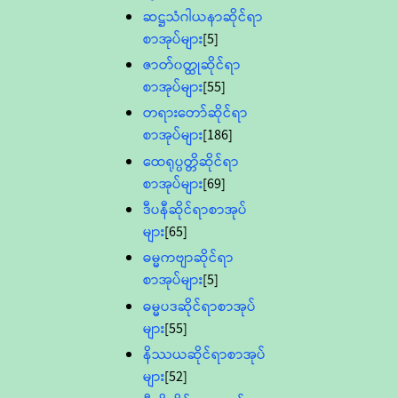
ဆဋ္ဌသံဂါယနာဆိုင်ရာ
စာအုပ်များ
[5]
ဇာတ်၀တ္ထုဆိုင်ရာ
စာအုပ်များ
[55]
တရားတော်ဆိုင်ရာ
စာအုပ်များ
[186]
ထေရုပ္ပတ္တိဆိုင်ရာ
စာအုပ်များ
[69]
ဒီပနီဆိုင်ရာစာအုပ်
များ
[65]
ဓမ္မကဗျာဆိုင်ရာ
စာအုပ်များ
[5]
ဓမ္မပဒဆိုင်ရာစာအုပ်
များ
[55]
နိဿယဆိုင်ရာစာအုပ်
များ
[52]