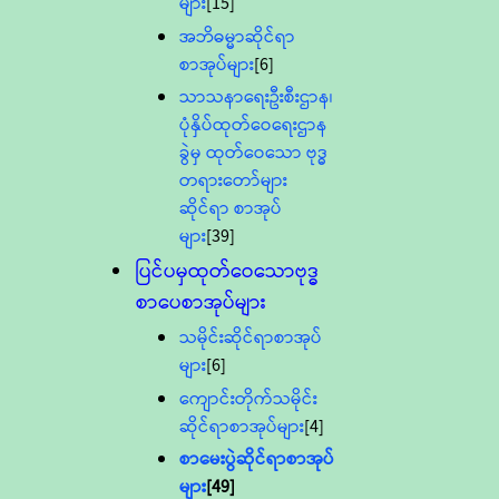
များ
[15]
အဘိဓမ္မာဆိုင်ရာ
စာအုပ်များ
[6]
သာသနာရေးဦးစီးဌာန၊
ပုံနှိပ်ထုတ်ဝေရေးဌာန
ခွဲမှ ထုတ်ဝေသော ဗုဒ္ဓ
တရားတော်များ
ဆိုင်ရာ စာအုပ်
များ
[39]
ပြင်ပမှထုတ်ဝေသောဗုဒ္ဓ
စာပေစာအုပ်များ
သမိုင်းဆိုင်ရာစာအုပ်
များ
[6]
ကျောင်းတိုက်သမိုင်း
ဆိုင်ရာစာအုပ်များ
[4]
စာမေးပွဲဆိုင်ရာစာအုပ်
များ
[49]