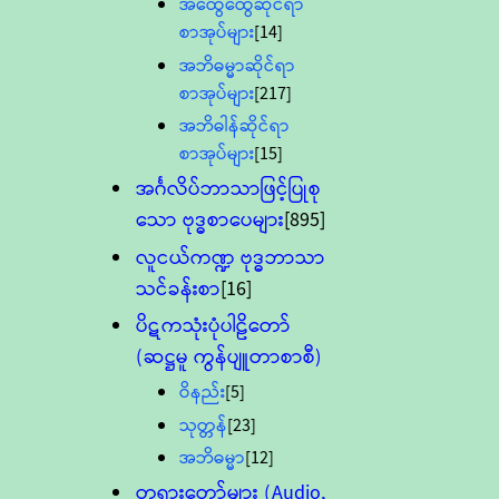
အထွေထွေဆိုင်ရာ
စာအုပ်များ
[14]
အဘိဓမ္မာဆိုင်ရာ
စာအုပ်များ
[217]
အဘိဓါန်ဆိုင်ရာ
စာအုပ်များ
[15]
အင်္ဂလိပ်ဘာသာဖြင့်ပြုစု
သော ဗုဒ္ဓစာပေများ
[895]
လူငယ်ကဏ္ဍ ဗုဒ္ဓဘာသာ
သင်ခန်းစာ
[16]
ပိဋကသုံးပုံပါဠိတော်
(ဆဋ္ဌမူ ကွန်ပျူတာစာစီ)
ဝိနည်း
[5]
သုတ္တန်
[23]
အဘိဓမ္မာ
[12]
တရားတော်များ (Audio,