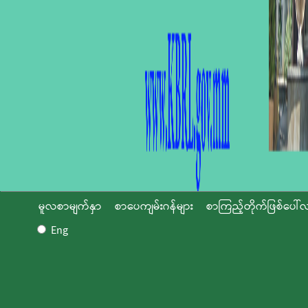
မူလစာမျက်နှာ
စာပေကျမ်းဂန်များ
စာကြည့်တိုက်ဖြစ်ပေါ်လ
Eng