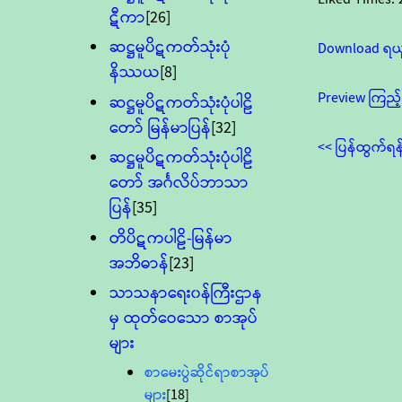
ဋီကာ
[26]
ဆဋ္ဌမူပိဋကတ်သုံးပုံ
Download ရယ
နိဿယ
[8]
Preview ကြည့်
ဆဋ္ဌမူပိဋကတ်သုံးပုံပါဠိ
တော် မြန်မာပြန်
[32]
<< ပြန်ထွက်ရန
ဆဋ္ဌမူပိဋကတ်သုံးပုံပါဠိ
တော် အင်္ဂလိပ်ဘာသာ
ပြန်
[35]
တိပိဋကပါဠိ-မြန်မာ
အဘိဓာန်
[23]
သာသနာရေး၀န်ကြီးဌာန
မှ ထုတ်ဝေသော စာအုပ်
များ
စာမေးပွဲဆိုင်ရာစာအုပ်
များ
[18]