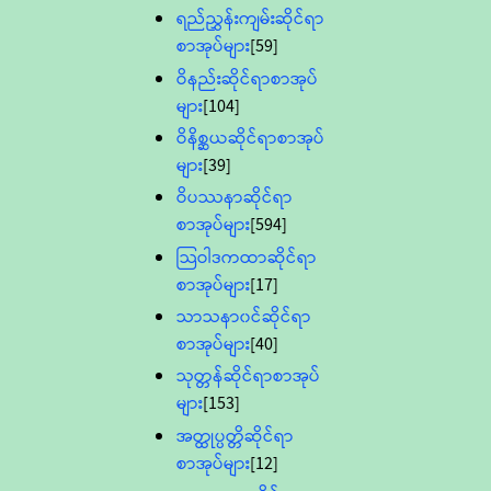
ရည်ညွှန်းကျမ်းဆိုင်ရာ
စာအုပ်များ
[59]
ဝိနည်းဆိုင်ရာစာအုပ်
များ
[104]
ဝိနိစ္ဆယဆိုင်ရာစာအုပ်
များ
[39]
ဝိပဿနာဆိုင်ရာ
စာအုပ်များ
[594]
သြဝါဒကထာဆိုင်ရာ
စာအုပ်များ
[17]
သာသနာ၀င်ဆိုင်ရာ
စာအုပ်များ
[40]
သုတ္တန်ဆိုင်ရာစာအုပ်
များ
[153]
အတ္ထုပ္ပတ္တိဆိုင်ရာ
စာအုပ်များ
[12]