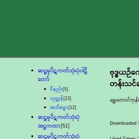
ဆဋ္ဌမူပိဋကတ်သုံးပုံပါဠိ
ဗုဒ္ဓယဉ်
တော်
တန်းသင်ခ
ဝိနည်း
[5]
သုတ္တန်
[23]
ရွှေတောင်ကု
အဘိဓမ္မာ
[12]
ဆဋ္ဌမူပိဋကတ်သုံးပုံ
Downloaded 
အဋ္ဌကထာ
[51]
ဆဋ္ဌမူပိဋကတ်သုံးပုံ
Liked Times: