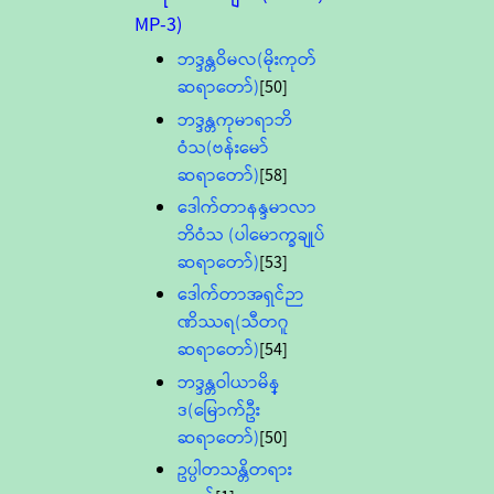
MP-3)
ဘဒ္ဒန္တဝိမလ(မိုးကုတ်
ဆရာတော်)
[50]
ဘဒ္ဒန္တကုမာရာဘိ
ဝံသ(ဗန်းမော်
ဆရာတော်)
[58]
ဒေါက်တာနန္ဒမာလာ
ဘိဝံသ (ပါမောက္ခချုပ်
ဆရာတော်)
[53]
ဒေါက်တာအရှင်ဉာ
ဏိဿရ(သီတဂူ
ဆရာတော်)
[54]
ဘဒ္ဒန္တဝါယာမိန္
ဒ(မြောက်ဦး
ဆရာတော်)
[50]
ဥပ္ပါတသန္တိတရား