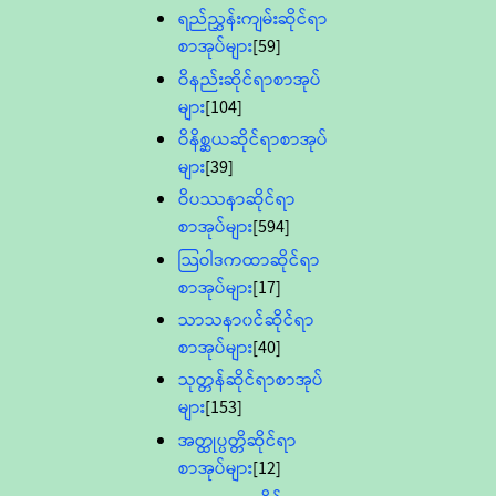
ရည်ညွှန်းကျမ်းဆိုင်ရာ
စာအုပ်များ
[59]
ဝိနည်းဆိုင်ရာစာအုပ်
များ
[104]
ဝိနိစ္ဆယဆိုင်ရာစာအုပ်
များ
[39]
ဝိပဿနာဆိုင်ရာ
စာအုပ်များ
[594]
သြဝါဒကထာဆိုင်ရာ
စာအုပ်များ
[17]
သာသနာ၀င်ဆိုင်ရာ
စာအုပ်များ
[40]
သုတ္တန်ဆိုင်ရာစာအုပ်
များ
[153]
အတ္ထုပ္ပတ္တိဆိုင်ရာ
စာအုပ်များ
[12]