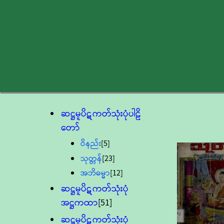
ဆဋ္ဌမူပိဋကတ်သုံးပုံပါဠိ
တော်
ဝိနည်း
[5]
သုတ္တန်
[23]
အဘိဓမ္မာ
[12]
ဆဋ္ဌမူပိဋကတ်သုံးပုံ
အဋ္ဌကထာ
[51]
ဆဋ္ဌမူပိဋကတ်သုံးပုံ