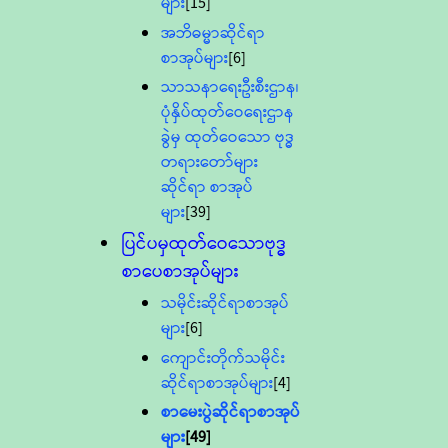
များ
[15]
အဘိဓမ္မာဆိုင်ရာ
စာအုပ်များ
[6]
သာသနာရေးဦးစီးဌာန၊
ပုံနှိပ်ထုတ်ဝေရေးဌာန
ခွဲမှ ထုတ်ဝေသော ဗုဒ္ဓ
တရားတော်များ
ဆိုင်ရာ စာအုပ်
များ
[39]
ပြင်ပမှထုတ်ဝေသောဗုဒ္ဓ
စာပေစာအုပ်များ
သမိုင်းဆိုင်ရာစာအုပ်
များ
[6]
ကျောင်းတိုက်သမိုင်း
ဆိုင်ရာစာအုပ်များ
[4]
စာမေးပွဲဆိုင်ရာစာအုပ်
များ
[49]