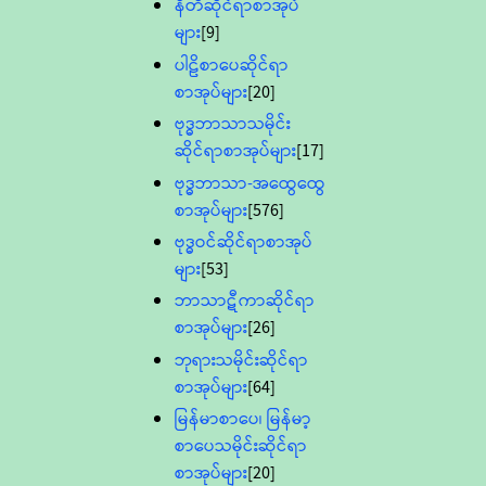
နီတိဆိုင်ရာစာအုပ်
များ
[9]
ပါဠိစာပေဆိုင်ရာ
စာအုပ်များ
[20]
ဗုဒ္ဓဘာသာသမိုင်း
ဆိုင်ရာစာအုပ်များ
[17]
ဗုဒ္ဓဘာသာ-အထွေထွေ
စာအုပ်များ
[576]
ဗုဒ္ဓဝင်ဆိုင်ရာစာအုပ်
များ
[53]
ဘာသာဋီကာဆိုင်ရာ
စာအုပ်များ
[26]
ဘုရားသမိုင်းဆိုင်ရာ
စာအုပ်များ
[64]
မြန်မာစာပေ၊ မြန်မာ့
စာပေသမိုင်းဆိုင်ရာ
စာအုပ်များ
[20]