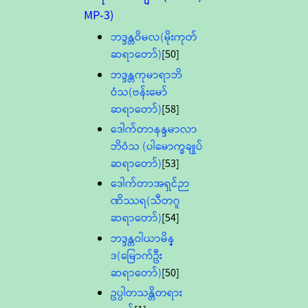
MP-3)
ဘဒ္ဒန္တဝိမလ(မိုးကုတ်
ဆရာတော်)
[50]
ဘဒ္ဒန္တကုမာရာဘိ
ဝံသ(ဗန်းမော်
ဆရာတော်)
[58]
ဒေါက်တာနန္ဒမာလာ
ဘိဝံသ (ပါမောက္ခချုပ်
ဆရာတော်)
[53]
ဒေါက်တာအရှင်ဉာ
ဏိဿရ(သီတဂူ
ဆရာတော်)
[54]
ဘဒ္ဒန္တဝါယာမိန္
ဒ(မြောက်ဦး
ဆရာတော်)
[50]
ဥပ္ပါတသန္တိတရား