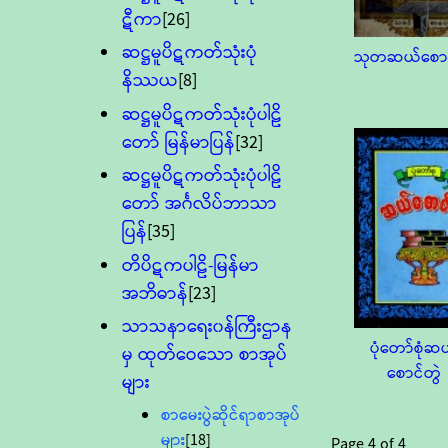
ဋီကာ
[26]
ဆဋ္ဌမူပိဋကတ်သုံးပုံ
သုတဆယ်စောင
နိဿယ
[8]
ဆဋ္ဌမူပိဋကတ်သုံးပုံပါဠိ
တော် မြန်မာပြန်
[32]
ဆဋ္ဌမူပိဋကတ်သုံးပုံပါဠိ
တော် အင်္ဂလိပ်ဘာသာ
ပြန်
[35]
တိပိဋကပါဠိ-မြန်မာ
အဘိဓာန်
[23]
သာသနာရေး၀န်ကြီးဌာန
ပုံတော်စုံဆ
မှ ထုတ်ဝေသော စာအုပ်
စောင်တွဲ
များ
စာမေးပွဲဆိုင်ရာစာအုပ်
များ
[18]
Page
4
of
4