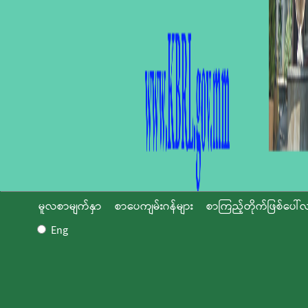
မူလစာမျက်နှာ
စာပေကျမ်းဂန်များ
စာကြည့်တိုက်ဖြစ်ပေါ်လ
Eng