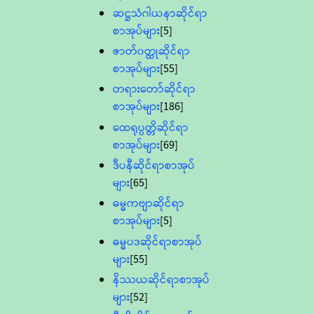
ဆဋ္ဌသံဂါယနာဆိုင်ရာ
စာအုပ်များ
[5]
ဇာတ်၀တ္ထုဆိုင်ရာ
စာအုပ်များ
[55]
တရားတော်ဆိုင်ရာ
စာအုပ်များ
[186]
ထေရုပ္ပတ္တိဆိုင်ရာ
စာအုပ်များ
[69]
ဒီပနီဆိုင်ရာစာအုပ်
များ
[65]
ဓမ္မကဗျာဆိုင်ရာ
စာအုပ်များ
[5]
ဓမ္မပဒဆိုင်ရာစာအုပ်
များ
[55]
နိဿယဆိုင်ရာစာအုပ်
များ
[52]