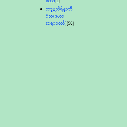
တော်
[1]
ဘဒ္ဒန္တသီရိန္ဒာဘိ
ဝံသ(ယော
ဆရာတော်)
[50]