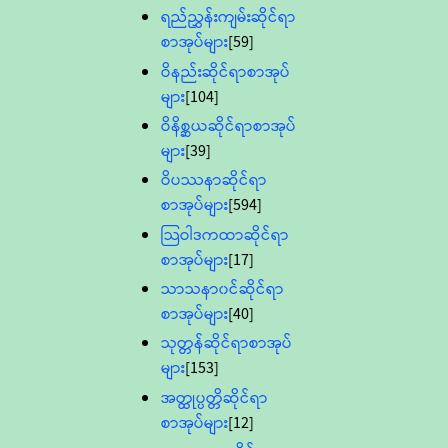
ရည်ညွှန်းကျမ်းဆိုင်ရာ
စာအုပ်များ
[59]
ဝိနည်းဆိုင်ရာစာအုပ်
များ
[104]
ဝိနိစ္ဆယဆိုင်ရာစာအုပ်
များ
[39]
ဝိပဿနာဆိုင်ရာ
စာအုပ်များ
[594]
သြဝါဒကထာဆိုင်ရာ
စာအုပ်များ
[17]
သာသနာ၀င်ဆိုင်ရာ
စာအုပ်များ
[40]
သုတ္တန်ဆိုင်ရာစာအုပ်
များ
[153]
အတ္ထုပ္ပတ္တိဆိုင်ရာ
စာအုပ်များ
[12]