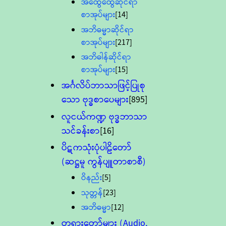
အထွေထွေဆိုင်ရာ
စာအုပ်များ
[14]
အဘိဓမ္မာဆိုင်ရာ
စာအုပ်များ
[217]
အဘိဓါန်ဆိုင်ရာ
စာအုပ်များ
[15]
အင်္ဂလိပ်ဘာသာဖြင့်ပြုစု
သော ဗုဒ္ဓစာပေများ
[895]
လူငယ်ကဏ္ဍ ဗုဒ္ဓဘာသာ
သင်ခန်းစာ
[16]
ပိဋကသုံးပုံပါဠိတော်
(ဆဋ္ဌမူ ကွန်ပျူတာစာစီ)
ဝိနည်း
[5]
သုတ္တန်
[23]
အဘိဓမ္မာ
[12]
တရားတော်များ (Audio,