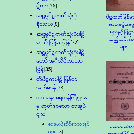
ဋီကာ
[26]
ဆဋ္ဌမူပိဋကတ်သုံးပုံ
ပိဋကတ်မြန်မာ
နိဿယ
[8]
စာမေးပွဲမေးခွ
များနှင့် ပြဋ္ဌာ
ဆဋ္ဌမူပိဋကတ်သုံးပုံပါဠိ
သည့်သင်္ခဏ်
တော် မြန်မာပြန်
[32]
များ
ဆဋ္ဌမူပိဋကတ်သုံးပုံပါဠိ
တော် အင်္ဂလိပ်ဘာသာ
ပြန်
[35]
တိပိဋကပါဠိ-မြန်မာ
အဘိဓာန်
[23]
သာသနာရေး၀န်ကြီးဌာန
မှ ထုတ်ဝေသော စာအုပ်
များ
စာမေးပွဲဆိုင်ရာစာအုပ်
ပထမငယ်တန
များ
[18]