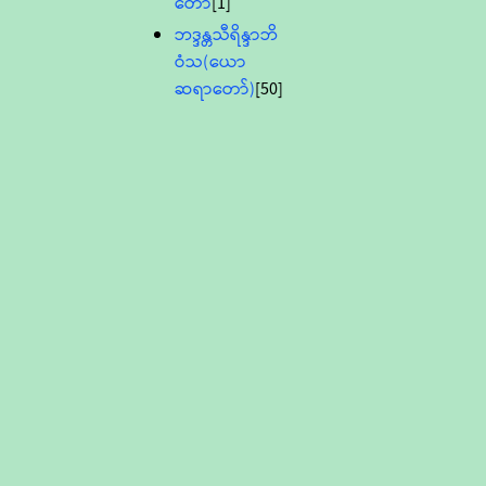
တော်
[1]
ဘဒ္ဒန္တသီရိန္ဒာဘိ
ဝံသ(ယော
ဆရာတော်)
[50]