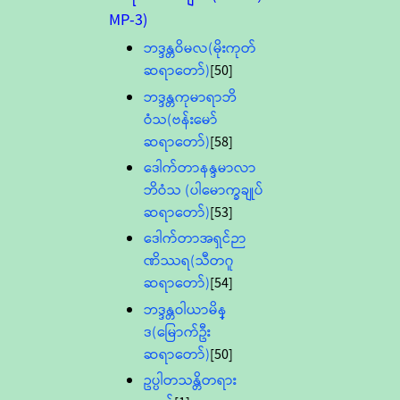
MP-3)
ဘဒ္ဒန္တဝိမလ(မိုးကုတ်
ဆရာတော်)
[50]
ဘဒ္ဒန္တကုမာရာဘိ
ဝံသ(ဗန်းမော်
ဆရာတော်)
[58]
ဒေါက်တာနန္ဒမာလာ
ဘိဝံသ (ပါမောက္ခချုပ်
ဆရာတော်)
[53]
ဒေါက်တာအရှင်ဉာ
ဏိဿရ(သီတဂူ
ဆရာတော်)
[54]
ဘဒ္ဒန္တဝါယာမိန္
ဒ(မြောက်ဦး
ဆရာတော်)
[50]
ဥပ္ပါတသန္တိတရား