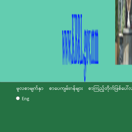
မူလစာမျက်နှာ
စာပေကျမ်းဂန်များ
စာကြည့်တိုက်ဖြစ်ပေါ်လ
Eng