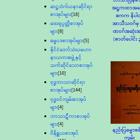
ဘာသာပြန်ဇ
ဆဋ္ဌသံဂါယနာဆိုင်ရာ
အဋ္ဌကထာအဖြေ
စာအုပ်များ
[18]
ဧကက နိပါ
အာသီသဝဂ်မှ 
ထေရုပ္ပတ္တိစာအုပ်
ဏဝဂ်အဆုံး
များ
[8]
(ဇာတ်ပေါင်း 
ဓမ္မပဒစာအုပ်များ
[5]
နိုင်ငံတော်သံဃမဟာ
နာယကအဖွဲ့နှင့်
သက်ဆိုင်သောစာအုပ်
များ
[10]
ဗုဒ္ဓဘာသာဆိုင်ရာ
စာအုပ်များ
[144]
ဗုဒ္ဓဝင်ကျမ်းစာအုပ်
များ
[4]
ဘာသာဋီကာစာအုပ်
များ
[4]
နည်းပြဓမ္မာစ
ဝိနိစ္ဆယစာအုပ်
ကျမ်း