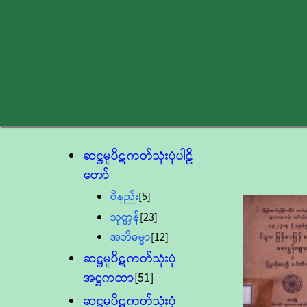
ဆဋ္ဌမူပိဋကတ်သုံးပုံပါဠိ
တော်
ဝိနည်း
[5]
သုတ္တန်
[23]
အဘိဓမ္မာ
[12]
ဆဋ္ဌမူပိဋကတ်သုံးပုံ
အဋ္ဌကထာ
[51]
ဆဋ္ဌမူပိဋကတ်သုံးပုံ