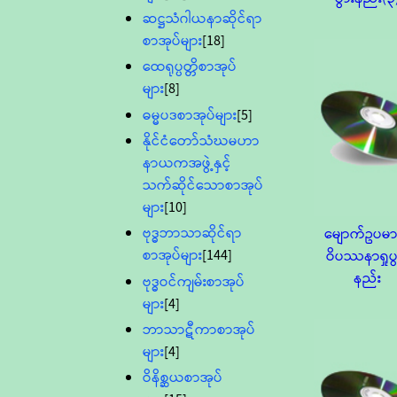
ဆဋ္ဌသံဂါယနာဆိုင်ရာ
စာအုပ်များ
[18]
ထေရုပ္ပတ္တိစာအုပ်
များ
[8]
ဓမ္မပဒစာအုပ်များ
[5]
နိုင်ငံတော်သံဃမဟာ
နာယကအဖွဲ့နှင့်
သက်ဆိုင်သောစာအုပ်
များ
[10]
ဗုဒ္ဓဘာသာဆိုင်ရာ
မျောက်ဥပမာ
စာအုပ်များ
[144]
ဝိပဿနာရှုပွ
နည်း
ဗုဒ္ဓဝင်ကျမ်းစာအုပ်
များ
[4]
ဘာသာဋီကာစာအုပ်
များ
[4]
ဝိနိစ္ဆယစာအုပ်