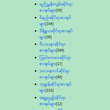
ရည်ညွှန်းကျမ်းဆိုင်ရာ
စာအုပ်များ
[59]
ဝိနည်းဆိုင်ရာစာအုပ်
များ
[104]
ဝိနိစ္ဆယဆိုင်ရာစာအုပ်
များ
[39]
ဝိပဿနာဆိုင်ရာ
စာအုပ်များ
[594]
သြဝါဒကထာဆိုင်ရာ
စာအုပ်များ
[17]
သာသနာ၀င်ဆိုင်ရာ
စာအုပ်များ
[40]
သုတ္တန်ဆိုင်ရာစာအုပ်
များ
[153]
အတ္ထုပ္ပတ္တိဆိုင်ရာ
စာအုပ်များ
[12]