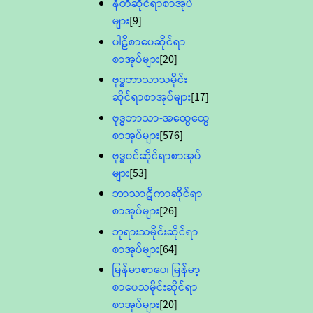
နီတိဆိုင်ရာစာအုပ်
များ
[9]
ပါဠိစာပေဆိုင်ရာ
စာအုပ်များ
[20]
ဗုဒ္ဓဘာသာသမိုင်း
ဆိုင်ရာစာအုပ်များ
[17]
ဗုဒ္ဓဘာသာ-အထွေထွေ
စာအုပ်များ
[576]
ဗုဒ္ဓဝင်ဆိုင်ရာစာအုပ်
များ
[53]
ဘာသာဋီကာဆိုင်ရာ
စာအုပ်များ
[26]
ဘုရားသမိုင်းဆိုင်ရာ
စာအုပ်များ
[64]
မြန်မာစာပေ၊ မြန်မာ့
စာပေသမိုင်းဆိုင်ရာ
စာအုပ်များ
[20]