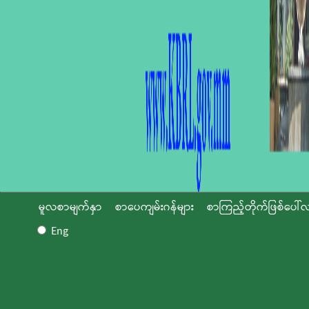
မူလစာမျက်နှာ
စာပေကျမ်းဂန်များ
စာကြည့်တိုက်ဖြစ်ပေါ်လ
Eng