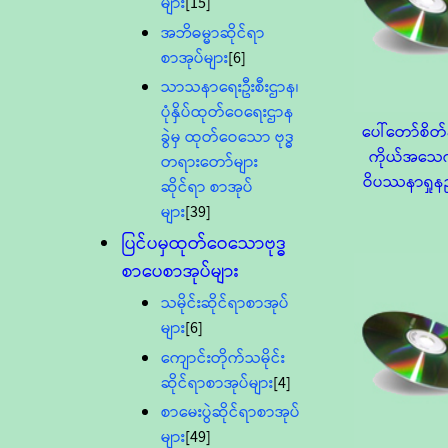
များ
[15]
အဘိဓမ္မာဆိုင်ရာ
စာအုပ်များ
[6]
သာသနာရေးဦးစီးဌာန၊
ပုံနှိပ်ထုတ်ဝေရေးဌာန
ပေါ်တော်စိတ်န
ခွဲမှ ထုတ်ဝေသော ဗုဒ္ဓ
ကိုယ်အသေက
တရားတော်များ
ဝိပဿနာရှုန
ဆိုင်ရာ စာအုပ်
များ
[39]
ပြင်ပမှထုတ်ဝေသောဗုဒ္ဓ
စာပေစာအုပ်များ
သမိုင်းဆိုင်ရာစာအုပ်
များ
[6]
ကျောင်းတိုက်သမိုင်း
ဆိုင်ရာစာအုပ်များ
[4]
စာမေးပွဲဆိုင်ရာစာအုပ်
များ
[49]