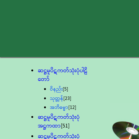
ဆဋ္ဌမူပိဋကတ်သုံးပုံပါဠိ
တော်
ဝိနည်း
[5]
သုတ္တန်
[23]
အဘိဓမ္မာ
[12]
ဆဋ္ဌမူပိဋကတ်သုံးပုံ
အဋ္ဌကထာ
[51]
ဆဋ္ဌမူပိဋကတ်သုံးပုံ