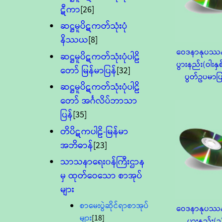
ဋီကာ
[26]
ဆဋ္ဌမူပိဋကတ်သုံးပုံ
နိဿယ
[8]
ဝေဒနာနုပဿနာ
ဆဋ္ဌမူပိဋကတ်သုံးပုံပါဠိ
ပွားနည်း(ဝါးနှစ
တော် မြန်မာပြန်
[32]
ပွတ်ဥပမာပ
ဆဋ္ဌမူပိဋကတ်သုံးပုံပါဠိ
တော် အင်္ဂလိပ်ဘာသာ
ပြန်
[35]
တိပိဋကပါဠိ-မြန်မာ
အဘိဓာန်
[23]
သာသနာရေး၀န်ကြီးဌာန
မှ ထုတ်ဝေသော စာအုပ်
များ
စာမေးပွဲဆိုင်ရာစာအုပ်
ဝေဒနာနုပဿနာ
များ
[18]
ပွားနည်း(၃