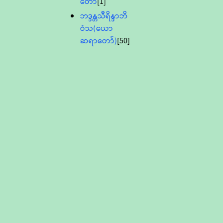
တော်
[1]
ဘဒ္ဒန္တသီရိန္ဒာဘိ
ဝံသ(ယော
ဆရာတော်)
[50]