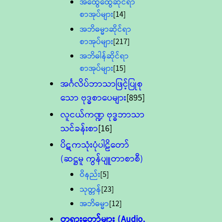
အထွေထွေဆိုင်ရာ
စာအုပ်များ
[14]
အဘိဓမ္မာဆိုင်ရာ
စာအုပ်များ
[217]
အဘိဓါန်ဆိုင်ရာ
စာအုပ်များ
[15]
အင်္ဂလိပ်ဘာသာဖြင့်ပြုစု
သော ဗုဒ္ဓစာပေများ
[895]
လူငယ်ကဏ္ဍ ဗုဒ္ဓဘာသာ
သင်ခန်းစာ
[16]
ပိဋကသုံးပုံပါဠိတော်
(ဆဋ္ဌမူ ကွန်ပျူတာစာစီ)
ဝိနည်း
[5]
သုတ္တန်
[23]
အဘိဓမ္မာ
[12]
တရားတော်များ (Audio,