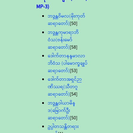
MP-3)
ဘဒ္ဒန္တဝိမလ(မိုးကုတ်
ဆရာတော်)
[50]
ဘဒ္ဒန္တကုမာရာဘိ
ဝံသ(ဗန်းမော်
ဆရာတော်)
[58]
ဒေါက်တာနန္ဒမာလာ
ဘိဝံသ (ပါမောက္ခချုပ်
ဆရာတော်)
[53]
ဒေါက်တာအရှင်ဉာ
ဏိဿရ(သီတဂူ
ဆရာတော်)
[54]
ဘဒ္ဒန္တဝါယာမိန္
ဒ(မြောက်ဦး
ဆရာတော်)
[50]
ဥပ္ပါတသန္တိတရား