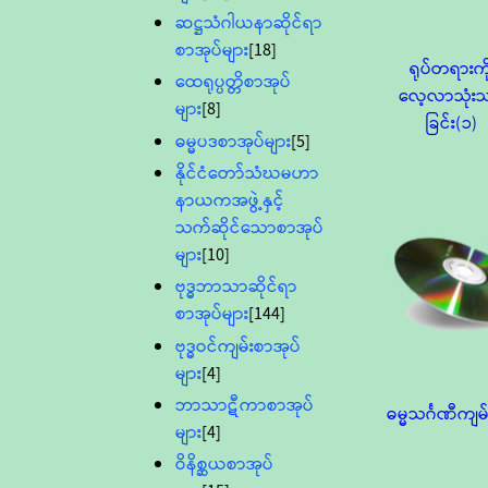
ဆဋ္ဌသံဂါယနာဆိုင်ရာ
စာအုပ်များ
[18]
ရုပ်တရားကိ
ထေရုပ္ပတ္တိစာအုပ်
လေ့လာသုံးသ
များ
[8]
ခြင်း(၁)
ဓမ္မပဒစာအုပ်များ
[5]
နိုင်ငံတော်သံဃမဟာ
နာယကအဖွဲ့နှင့်
သက်ဆိုင်သောစာအုပ်
များ
[10]
ဗုဒ္ဓဘာသာဆိုင်ရာ
စာအုပ်များ
[144]
ဗုဒ္ဓဝင်ကျမ်းစာအုပ်
များ
[4]
ဘာသာဋီကာစာအုပ်
ဓမ္မသင်္ဂဏီကျမ
များ
[4]
ဝိနိစ္ဆယစာအုပ်