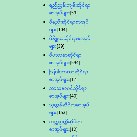
ရည်ညွှန်းကျမ်းဆိုင်ရာ
စာအုပ်များ
[59]
ဝိနည်းဆိုင်ရာစာအုပ်
များ
[104]
ဝိနိစ္ဆယဆိုင်ရာစာအုပ်
များ
[39]
ဝိပဿနာဆိုင်ရာ
စာအုပ်များ
[594]
သြဝါဒကထာဆိုင်ရာ
စာအုပ်များ
[17]
သာသနာ၀င်ဆိုင်ရာ
စာအုပ်များ
[40]
သုတ္တန်ဆိုင်ရာစာအုပ်
များ
[153]
အတ္ထုပ္ပတ္တိဆိုင်ရာ
စာအုပ်များ
[12]