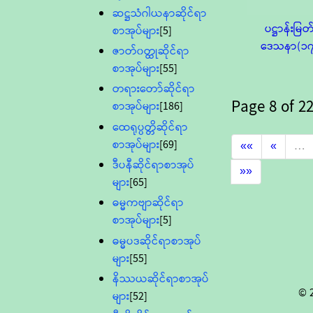
ဆဋ္ဌသံဂါယနာဆိုင်ရာ
ပဋ္ဌာန်းမြတ
စာအုပ်များ
[5]
ဒေသနာ(၁၇
ဇာတ်၀တ္ထုဆိုင်ရာ
စာအုပ်များ
[55]
တရားတော်ဆိုင်ရာ
Page
8
of
2
စာအုပ်များ
[186]
ထေရုပ္ပတ္တိဆိုင်ရာ
စာအုပ်များ
[69]
««
«
…
ဒီပနီဆိုင်ရာစာအုပ်
»»
များ
[65]
ဓမ္မကဗျာဆိုင်ရာ
စာအုပ်များ
[5]
ဓမ္မပဒဆိုင်ရာစာအုပ်
များ
[55]
နိဿယဆိုင်ရာစာအုပ်
© 
များ
[52]