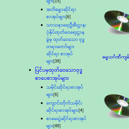
များ
[15]
အဘိဓမ္မာဆိုင်ရာ
စာအုပ်များ
[6]
သာသနာရေးဦးစီးဌာန၊
ပုံနှိပ်ထုတ်ဝေရေးဌာန
ခွဲမှ ထုတ်ဝေသော ဗုဒ္ဓ
တရားတော်များ
ဆိုင်ရာ စာအုပ်
ဓမ္မသင်္ဂဏီကျမ
များ
[39]
ပြင်ပမှထုတ်ဝေသောဗုဒ္ဓ
စာပေစာအုပ်များ
သမိုင်းဆိုင်ရာစာအုပ်
များ
[6]
ကျောင်းတိုက်သမိုင်း
ဆိုင်ရာစာအုပ်များ
[4]
စာမေးပွဲဆိုင်ရာစာအုပ်
များ
[49]