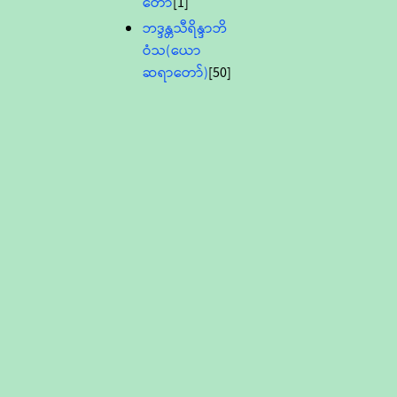
တော်
[1]
ဘဒ္ဒန္တသီရိန္ဒာဘိ
ဝံသ(ယော
ဆရာတော်)
[50]