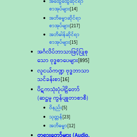
အထွေထွေဆိုင်ရာ
စာအုပ်များ
[14]
အဘိဓမ္မာဆိုင်ရာ
စာအုပ်များ
[217]
အဘိဓါန်ဆိုင်ရာ
စာအုပ်များ
[15]
အင်္ဂလိပ်ဘာသာဖြင့်ပြုစု
သော ဗုဒ္ဓစာပေများ
[895]
လူငယ်ကဏ္ဍ ဗုဒ္ဓဘာသာ
သင်ခန်းစာ
[16]
ပိဋကသုံးပုံပါဠိတော်
(ဆဋ္ဌမူ ကွန်ပျူတာစာစီ)
ဝိနည်း
[5]
သုတ္တန်
[23]
အဘိဓမ္မာ
[12]
တရားတော်များ (Audio,