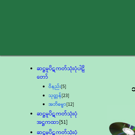
ဆဋ္ဌမူပိဋကတ်သုံးပုံပါဠိ
တော်
ဝိနည်း
[5]
သုတ္တန်
[23]
အဘိဓမ္မာ
[12]
ဆဋ္ဌမူပိဋကတ်သုံးပုံ
အဋ္ဌကထာ
[51]
ဆဋ္ဌမူပိဋကတ်သုံးပုံ