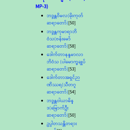
MP-3)
ဘဒ္ဒန္တဝိမလ(မိုးကုတ်
ဆရာတော်)
[50]
ဘဒ္ဒန္တကုမာရာဘိ
ဝံသ(ဗန်းမော်
ဆရာတော်)
[58]
ဒေါက်တာနန္ဒမာလာ
ဘိဝံသ (ပါမောက္ခချုပ်
ဆရာတော်)
[53]
ဒေါက်တာအရှင်ဉာ
ဏိဿရ(သီတဂူ
ဆရာတော်)
[54]
ဘဒ္ဒန္တဝါယာမိန္
ဒ(မြောက်ဦး
ဆရာတော်)
[50]
ဥပ္ပါတသန္တိတရား