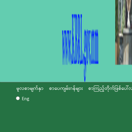
မူလစာမျက်နှာ
စာပေကျမ်းဂန်များ
စာကြည့်တိုက်ဖြစ်ပေါ်လ
Eng