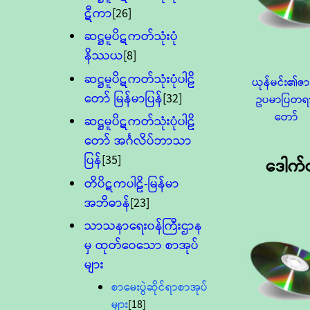
ဋီကာ
[26]
ဆဋ္ဌမူပိဋကတ်သုံးပုံ
နိဿယ
[8]
ဆဋ္ဌမူပိဋကတ်သုံးပုံပါဠိ
ယုန်မင်း၏ဇ
တော် မြန်မာပြန်
[32]
ဥပမာပြတရ
တော်
ဆဋ္ဌမူပိဋကတ်သုံးပုံပါဠိ
တော် အင်္ဂလိပ်ဘာသာ
ပြန်
[35]
ဒေါက်
တိပိဋကပါဠိ-မြန်မာ
အဘိဓာန်
[23]
သာသနာရေး၀န်ကြီးဌာန
မှ ထုတ်ဝေသော စာအုပ်
များ
စာမေးပွဲဆိုင်ရာစာအုပ်
များ
[18]