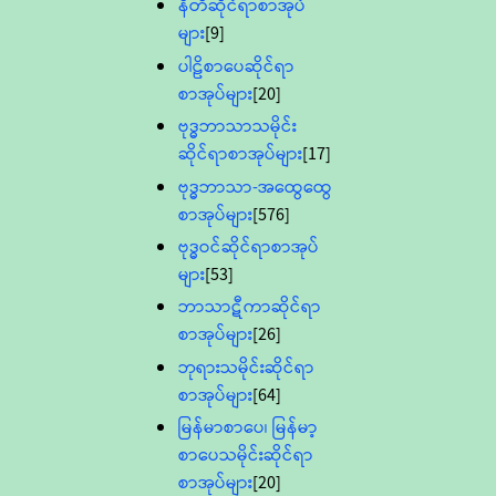
နီတိဆိုင်ရာစာအုပ်
များ
[9]
ပါဠိစာပေဆိုင်ရာ
စာအုပ်များ
[20]
ဗုဒ္ဓဘာသာသမိုင်း
ဆိုင်ရာစာအုပ်များ
[17]
ဗုဒ္ဓဘာသာ-အထွေထွေ
စာအုပ်များ
[576]
ဗုဒ္ဓဝင်ဆိုင်ရာစာအုပ်
များ
[53]
ဘာသာဋီကာဆိုင်ရာ
စာအုပ်များ
[26]
ဘုရားသမိုင်းဆိုင်ရာ
စာအုပ်များ
[64]
မြန်မာစာပေ၊ မြန်မာ့
စာပေသမိုင်းဆိုင်ရာ
စာအုပ်များ
[20]